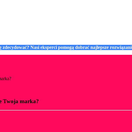
się zdecydować? Nasi eksperci pomogą dobrać najlepsze rozwiązan
marka?
je Twoja marka?