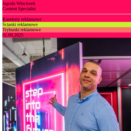
Jagoda Winciorek
Content Specialist
Kasetony reklamowe
Ścianki reklamowe
Trybunki reklamowe
01.09.2025