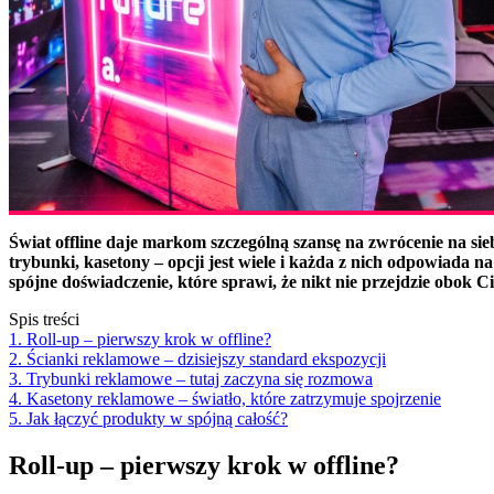
Świat offline daje markom szczególną szansę na zwrócenie na sie
trybunki, kasetony – opcji jest wiele i każda z nich odpowiada n
spójne doświadczenie, które sprawi, że nikt nie przejdzie obok Ci
Spis treści
1. Roll-up – pierwszy krok w offline?
2. Ścianki reklamowe – dzisiejszy standard ekspozycji
3. Trybunki reklamowe – tutaj zaczyna się rozmowa
4. Kasetony reklamowe – światło, które zatrzymuje spojrzenie
5. Jak łączyć produkty w spójną całość?
Roll-up – pierwszy krok w offline?