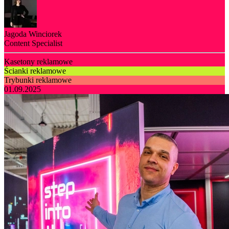
Jagoda Winciorek
Content Specialist
Kasetony reklamowe
Ścianki reklamowe
Trybunki reklamowe
01.09.2025