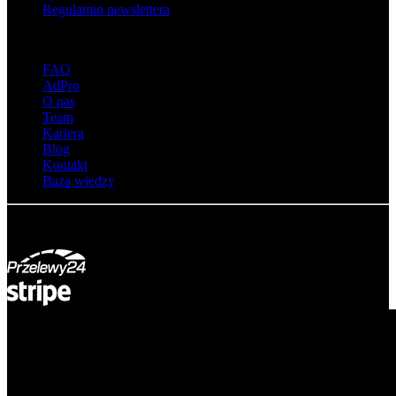
Regulamin newslettera
O adsystem
FAQ
AdPro
O nas
Team
Kariera
Blog
Kontakt
Baza wiedzy
© Adsystem 2026. Wszelkie prawa zastrzeżone.