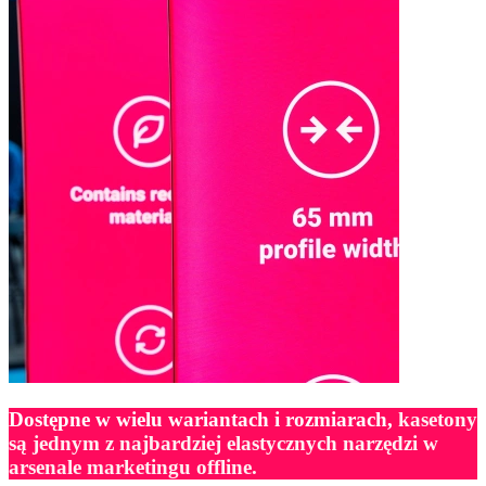
Dostępne w wielu wariantach i rozmiarach
,
kasetony
są jednym z najbardziej elastycznych narzędzi w
arsenale marketingu offline.