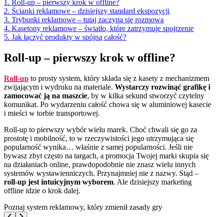
1. Roll-up – pierwszy krok w offline?
2. Ścianki reklamowe – dzisiejszy standard ekspozycji
3. Trybunki reklamowe – tutaj zaczyna się rozmowa
4. Kasetony reklamowe – światło, które zatrzymuje spojrzenie
5. Jak łączyć produkty w spójną całość?
Roll-up – pierwszy krok w offline?
Roll-up
to prosty system, który składa się z kasety z mechanizmem
zwijającym i wydruku na materiale.
Wystarczy rozwinąć grafikę i
zamocować ją na maszcie
, by w kilka sekund stworzyć czytelny
komunikat. Po wydarzeniu całość chowa się w aluminiowej kasecie
i mieści w torbie transportowej.
Roll-up to pierwszy wybór wielu marek. Choć chwali się go za
prostotę i mobilność, to w rzeczywistości jego utrzymująca się
popularność wynika… właśnie z samej popularności. Jeśli nie
bywasz zbyt często na targach, a promocja Twojej marki skupia się
na działaniach online, prawdopodobnie nie znasz wielu innych
systemów wystawienniczych. Przynajmniej nie z nazwy. Stąd –
roll-up jest intuicyjnym wyborem
. Ale dzisiejszy marketing
offline idzie o krok dalej.
Poznaj system reklamowy, który zmienił zasady gry