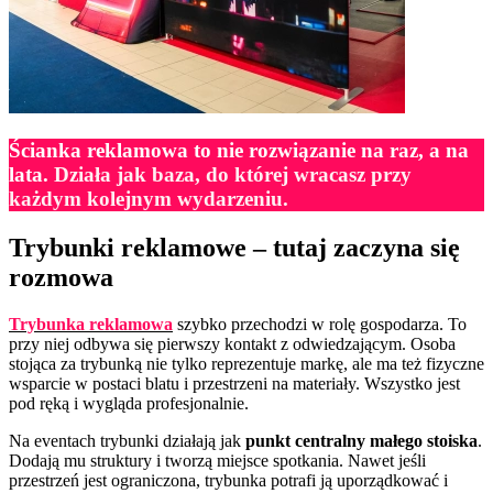
Ścianka reklamowa to nie rozwiązanie na raz, a na
lata
.
Działa jak baza, do której wracasz przy
każdym kolejnym wydarzeniu.
Trybunki reklamowe – tutaj zaczyna się
rozmowa
Trybunka reklamowa
szybko przechodzi w rolę gospodarza. To
przy niej odbywa się pierwszy kontakt z odwiedzającym. Osoba
stojąca za trybunką nie tylko reprezentuje markę, ale ma też fizyczne
wsparcie w postaci blatu i przestrzeni na materiały. Wszystko jest
pod ręką i wygląda profesjonalnie.
Na eventach trybunki działają jak
punkt centralny małego stoiska
.
Dodają mu struktury i tworzą miejsce spotkania. Nawet jeśli
przestrzeń jest ograniczona, trybunka potrafi ją uporządkować i