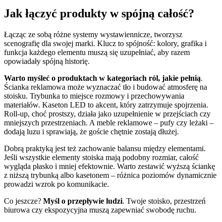
Jak łączyć produkty w spójną całość?
Łącząc ze sobą różne systemy wystawiennicze, tworzysz
scenografię dla swojej marki. Klucz to spójność: kolory, grafika i
funkcja każdego elementu muszą się uzupełniać, aby razem
opowiadały spójną historię.
Warto myśleć o produktach w kategoriach ról, jakie pełnią
.
Ścianka reklamowa może wyznaczać tło i budować atmosferę na
stoisku. Trybunka to miejsce rozmowy i przechowywania
materiałów. Kaseton LED to akcent, który zatrzymuje spojrzenia.
Roll-up, choć prostszy, działa jako uzupełnienie w przejściach czy
mniejszych przestrzeniach. A meble reklamowe – pufy czy leżaki –
dodają luzu i sprawiają, że goście chętnie zostają dłużej.
Dobrą praktyką jest też zachowanie balansu między elementami.
Jeśli wszystkie elementy stoiska mają podobny rozmiar, całość
wygląda płasko i mniej efektownie. Warto zestawić wyższą ściankę
z niższą trybunką albo kasetonem – różnica poziomów dynamicznie
prowadzi wzrok po komunikacie.
Co jeszcze?
Myśl o przepływie ludzi
. Twoje stoisko, przestrzeń
biurowa czy ekspozycyjna muszą zapewniać swobodę ruchu.