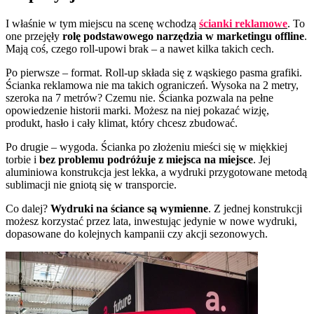
I właśnie w tym miejscu na scenę wchodzą
ścianki reklamowe
. To
one przejęły
rolę podstawowego narzędzia w marketingu offline
.
Mają coś, czego roll-upowi brak – a nawet kilka takich cech.
Po pierwsze – format. Roll-up składa się z wąskiego pasma grafiki.
Ścianka reklamowa nie ma takich ograniczeń. Wysoka na 2 metry,
szeroka na 7 metrów? Czemu nie. Ścianka pozwala na pełne
opowiedzenie historii marki. Możesz na niej pokazać wizję,
produkt, hasło i cały klimat, który chcesz zbudować.
Po drugie – wygoda. Ścianka po złożeniu mieści się w miękkiej
torbie i
bez problemu podróżuje z miejsca na miejsce
. Jej
aluminiowa konstrukcja jest lekka, a wydruki przygotowane metodą
sublimacji nie gniotą się w transporcie.
Co dalej?
Wydruki na ściance są wymienne
. Z jednej konstrukcji
możesz korzystać przez lata, inwestując jedynie w nowe wydruki,
dopasowane do kolejnych kampanii czy akcji sezonowych.