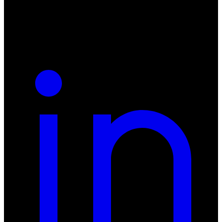
NIP: 8942678597
REGON: 932660597