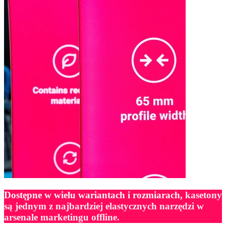
Dostępne w wielu wariantach i rozmiarach
,
kasetony
są jednym z najbardziej elastycznych narzędzi w
arsenale marketingu offline.