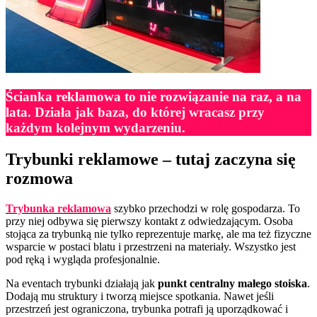
Ścianka reklamowa to nie rozwiązanie na raz, a na
lata
.
Działa jak baza, do której wracasz przy
każdym kolejnym wydarzeniu.
Trybunki reklamowe – tutaj zaczyna się
rozmowa
Trybunka reklamowa
szybko przechodzi w rolę gospodarza. To
przy niej odbywa się pierwszy kontakt z odwiedzającym. Osoba
stojąca za trybunką nie tylko reprezentuje markę, ale ma też fizyczne
wsparcie w postaci blatu i przestrzeni na materiały. Wszystko jest
pod ręką i wygląda profesjonalnie.
Na eventach trybunki działają jak
punkt centralny małego stoiska
.
Dodają mu struktury i tworzą miejsce spotkania. Nawet jeśli
przestrzeń jest ograniczona, trybunka potrafi ją uporządkować i