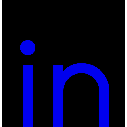
NIP: 8942678597
REGON: 932660597