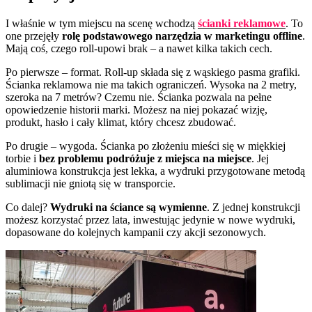
I właśnie w tym miejscu na scenę wchodzą
ścianki reklamowe
. To
one przejęły
rolę podstawowego narzędzia w marketingu offline
.
Mają coś, czego roll-upowi brak – a nawet kilka takich cech.
Po pierwsze – format. Roll-up składa się z wąskiego pasma grafiki.
Ścianka reklamowa nie ma takich ograniczeń. Wysoka na 2 metry,
szeroka na 7 metrów? Czemu nie. Ścianka pozwala na pełne
opowiedzenie historii marki. Możesz na niej pokazać wizję,
produkt, hasło i cały klimat, który chcesz zbudować.
Po drugie – wygoda. Ścianka po złożeniu mieści się w miękkiej
torbie i
bez problemu podróżuje z miejsca na miejsce
. Jej
aluminiowa konstrukcja jest lekka, a wydruki przygotowane metodą
sublimacji nie gniotą się w transporcie.
Co dalej?
Wydruki na ściance są wymienne
. Z jednej konstrukcji
możesz korzystać przez lata, inwestując jedynie w nowe wydruki,
dopasowane do kolejnych kampanii czy akcji sezonowych.