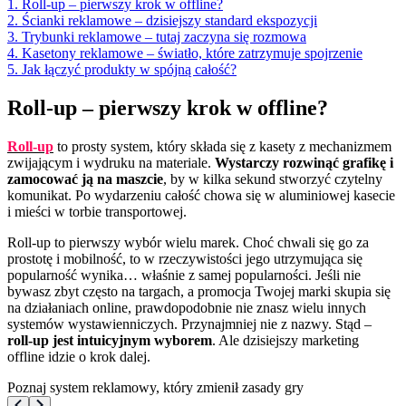
1. Roll-up – pierwszy krok w offline?
2. Ścianki reklamowe – dzisiejszy standard ekspozycji
3. Trybunki reklamowe – tutaj zaczyna się rozmowa
4. Kasetony reklamowe – światło, które zatrzymuje spojrzenie
5. Jak łączyć produkty w spójną całość?
Roll-up – pierwszy krok w offline?
Roll-up
to prosty system, który składa się z kasety z mechanizmem
zwijającym i wydruku na materiale.
Wystarczy rozwinąć grafikę i
zamocować ją na maszcie
, by w kilka sekund stworzyć czytelny
komunikat. Po wydarzeniu całość chowa się w aluminiowej kasecie
i mieści w torbie transportowej.
Roll-up to pierwszy wybór wielu marek. Choć chwali się go za
prostotę i mobilność, to w rzeczywistości jego utrzymująca się
popularność wynika… właśnie z samej popularności. Jeśli nie
bywasz zbyt często na targach, a promocja Twojej marki skupia się
na działaniach online, prawdopodobnie nie znasz wielu innych
systemów wystawienniczych. Przynajmniej nie z nazwy. Stąd –
roll-up jest intuicyjnym wyborem
. Ale dzisiejszy marketing
offline idzie o krok dalej.
Poznaj system reklamowy, który zmienił zasady gry