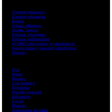
Produkty
Trybunki reklamowe
Kasetony reklamowe
Roll-up
Ścianki reklamowe
Stoiska Targowe
Reklama zewnętrzna
Reklama multimedialna
zVARIOwane systemy wystawiennicze
Gotowe zestawy na eventy i konferencje
Nowości
Wsparcie
FAQ
Pomoc
Dostawa
Czas realizacji
Regulamin
Warunki gwarancji
Reklamacje
Zwroty
Płatności
Sprawdzenie do druku