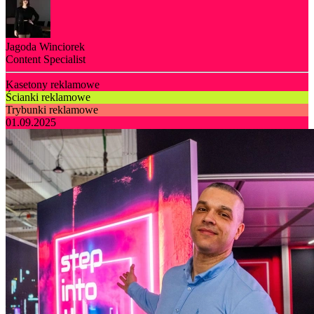
Jagoda Winciorek
Content Specialist
Kasetony reklamowe
Ścianki reklamowe
Trybunki reklamowe
01.09.2025