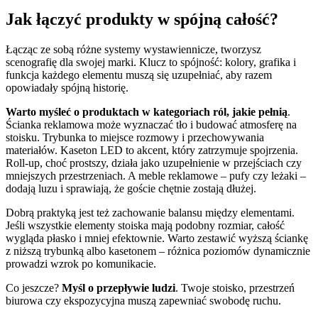
Jak łączyć produkty w spójną całość?
Łącząc ze sobą różne systemy wystawiennicze, tworzysz
scenografię dla swojej marki. Klucz to spójność: kolory, grafika i
funkcja każdego elementu muszą się uzupełniać, aby razem
opowiadały spójną historię.
Warto myśleć o produktach w kategoriach ról, jakie pełnią
.
Ścianka reklamowa może wyznaczać tło i budować atmosferę na
stoisku. Trybunka to miejsce rozmowy i przechowywania
materiałów. Kaseton LED to akcent, który zatrzymuje spojrzenia.
Roll-up, choć prostszy, działa jako uzupełnienie w przejściach czy
mniejszych przestrzeniach. A meble reklamowe – pufy czy leżaki –
dodają luzu i sprawiają, że goście chętnie zostają dłużej.
Dobrą praktyką jest też zachowanie balansu między elementami.
Jeśli wszystkie elementy stoiska mają podobny rozmiar, całość
wygląda płasko i mniej efektownie. Warto zestawić wyższą ściankę
z niższą trybunką albo kasetonem – różnica poziomów dynamicznie
prowadzi wzrok po komunikacie.
Co jeszcze?
Myśl o przepływie ludzi
. Twoje stoisko, przestrzeń
biurowa czy ekspozycyjna muszą zapewniać swobodę ruchu.