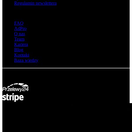
Regulamin newslettera
O adsystem
FAQ
AdPro
O nas
Team
Kariera
Blog
Kontakt
Baza wiedzy
© Adsystem 2026. Wszelkie prawa zastrzeżone.