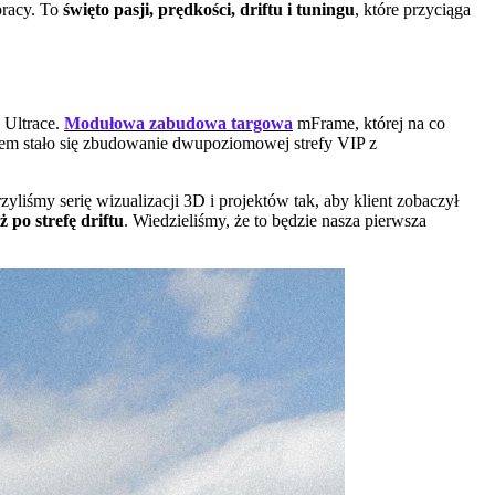
pracy. To
święto pasji, prędkości, driftu i tuningu
, które przyciąga
 Ultrace.
Modułowa zabudowa targowa
mFrame, której na co
m stało się zbudowanie dwupoziomowej strefy VIP z
yliśmy serię wizualizacji 3D i projektów tak, aby klient zobaczył
 po strefę driftu
. Wiedzieliśmy, że to będzie nasza pierwsza