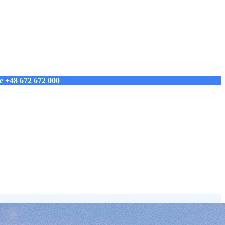
ie
+48 672 672 000