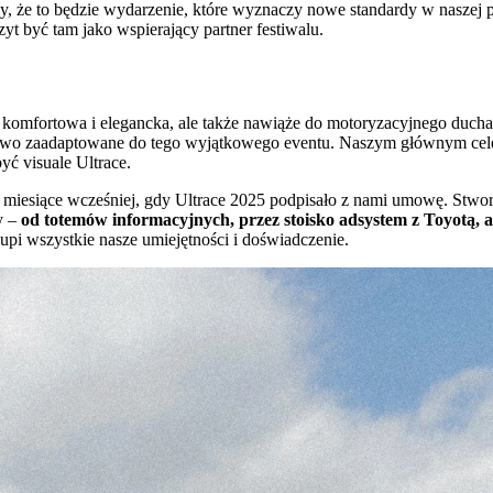
my, że to będzie wydarzenie, które wyznaczy nowe standardy w naszej 
zyt być tam jako wspierający partner festiwalu.
lko komfortowa i elegancka, ale także nawiąże do motoryzacyjnego ducha
owo zaadaptowane do tego wyjątkowego eventu. Naszym głównym cele
yć visuale Ultrace.
a miesiące wcześniej, gdy Ultrace 2025 podpisało z nami umowę. Stworz
y –
od totemów informacyjnych, przez stoisko adsystem z Toyotą, aż
pi wszystkie nasze umiejętności i doświadczenie.