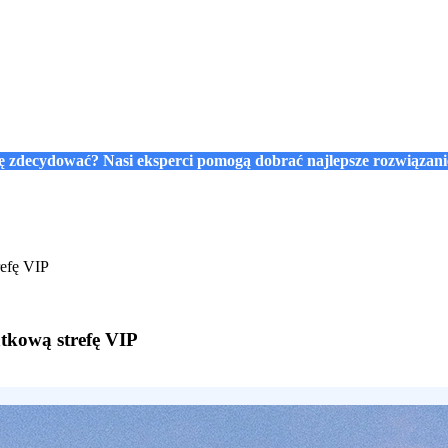
się zdecydować? Nasi eksperci pomogą dobrać najlepsze rozwiązan
refę VIP
tkową strefę VIP