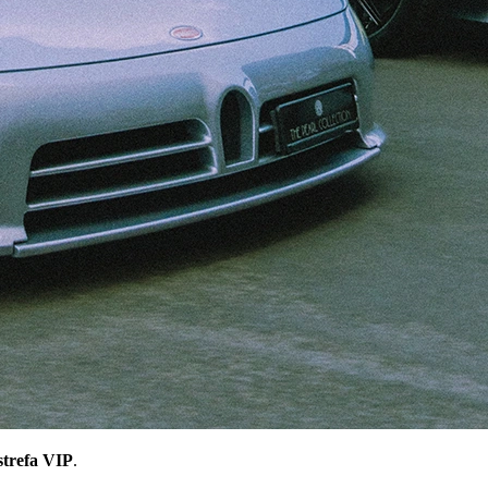
strefa VIP
.