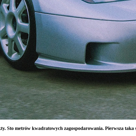
jekty. Sto metrów kwadratowych zagospodarowania. Pierwsza taka 