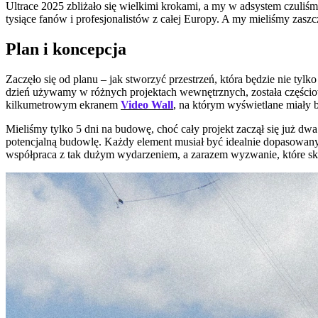
Ultrace 2025 zbliżało się wielkimi krokami, a my w adsystem czuliś
tysiące fanów i profesjonalistów z całej Europy. A my mieliśmy zaszc
Plan i koncepcja
Zaczęło się od planu – jak stworzyć przestrzeń, która będzie nie ty
dzień używamy w różnych projektach wewnętrznych, została części
kilkumetrowym ekranem
Video Wall
, na którym wyświetlane miały b
Mieliśmy tylko 5 dni na budowę, choć cały projekt zaczął się już dw
potencjalną budowlę. Każdy element musiał być idealnie dopasowan
współpraca z tak dużym wydarzeniem, a zarazem wyzwanie, które sku