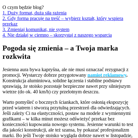
O czym będzie blog?
1. Duży format, duża siła rażenia
2. Gdy forma pracuje na treść – wybierz kształt, który wspiera
przekaz
3. Zmieniaj komunikat, nie system
4. Nie działaj w ciemno – skorzystaj z naszego wsparcia
Pogoda się zmienia – a Twoja marka
rozkwita
Jesienna aura bywa kapryśna, ale nie musi oznaczać rezygnacji z
promocji. Wystarczy dobrze przygotowany
namiot reklamowy
.
Konstrukcja aluminiowa, solidne łączenia i stabilne podstawy
sprawiają, że stoisko pozostaje bezpieczne nawet przy silniejszym
wietrze (do ok. 40 km/h) czy przelotnym deszczu.
Warto pomyśleć o bocznych ściankach, które osłonią ekspozycję
przed wiatrem i stworzą przytulną przestrzeń dla odwiedzających.
Jeśli zależy Ci na elastyczności, postaw na modele z wymiennymi
grafikami – w kilka minut możesz odświeżyć przekaz bez
konieczności kupowania nowego systemu. Jesienne warunki to test
dla jakości konstrukcji, ale też szansa, by pokazać profesjonalizm
marki. Bo jeśli Twoje stoisko wygląda dobrze nawet w listopadzie,