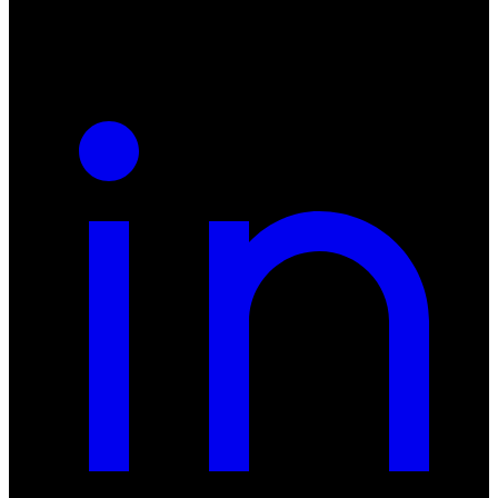
REGON: 932660597