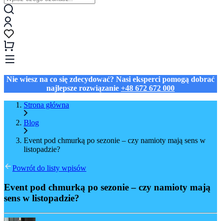
Nie wiesz na co się zdecydować? Nasi eksperci pomogą dobrać
najlepsze rozwiązanie
+48 672 672 000
Strona główna
Blog
Event pod chmurką po sezonie – czy namioty mają sens w
listopadzie?
Powrót do listy wpisów
Event pod chmurką po sezonie – czy namioty mają
sens w listopadzie?