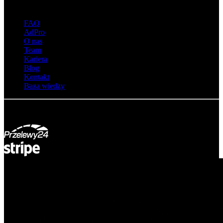
O adsystem
FAQ
AdPro
O nas
Team
Kariera
Blog
Kontakt
Baza wiedzy
© Adsystem 2026. Wszelkie prawa zastrzeżone.