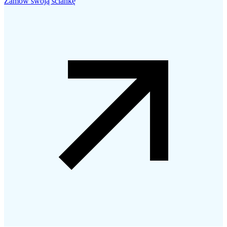
Zamów swoją ściankę