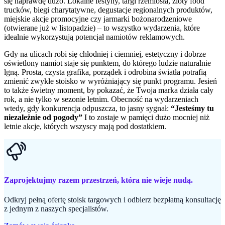
się naprawdę dużo. Lokal­ne festyny, targi rzemiosła, zloty food
trucków, biegi charytatywne, degustacje regionalnych produktów,
miejskie akcje promocyjne czy jarmarki bożonarodzeniowe
(otwierane już w listopadzie) – to wszystko wydarzenia, które
idealnie wykorzystują potencjał namiotów reklamowych.
Gdy na ulicach robi się chłodniej i ciemniej, estetyczny i dobrze
oświetlony namiot staje się punktem, do którego ludzie naturalnie
lgną. Prosta, czysta grafika, porządek i odrobina światła potrafią
zmienić zwykłe stoisko w wyróżniający się punkt programu. Jesień
to także świetny moment, by pokazać, że Twoja marka działa cały
rok, a nie tylko w sezonie letnim. Obecność na wydarzeniach
wtedy, gdy konkurencja odpuszcza, to jasny sygnał:
“Jesteśmy tu
niezależnie od pogody”
I to zostaje w pamięci dużo mocniej niż
letnie akcje, których wszyscy mają pod dostatkiem.
Zaprojektujmy razem przestrzeń, która nie wieje nudą.
Odkryj pełną ofertę stoisk targowych i odbierz bezpłatną konsultację
z jednym z naszych specjalistów.