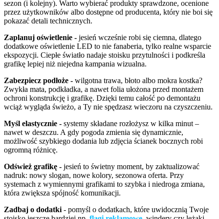
sezon (i kolejny). Warto wybierać produkty sprawdzone, ocenione
przez użytkowników albo dostępne od producenta, który nie boi się
pokazać detali technicznych.
Zaplanuj oświetlenie -
jesień wcześnie robi się ciemna, dlatego
dodatkowe oświetlenie LED to nie fanaberia, tylko realne wsparcie
ekspozycji. Ciepłe światło nadaje stoisku przytulności i podkreśla
grafikę lepiej niż niejedna kampania wizualna.
Zabezpiecz podłoże -
wilgotna trawa, błoto albo mokra kostka?
Zwykła mata, podkładka, a nawet folia ułożona przed montażem
ochroni konstrukcję i grafikę. Dzięki temu całość po demontażu
wciąż wygląda świeżo, a Ty nie spędzasz wieczoru na czyszczeniu.
Myśl elastycznie -
systemy składane rozłożysz w kilka minut –
nawet w deszczu. A gdy pogoda zmienia się dynamicznie,
możliwość szybkiego dodania lub zdjęcia ścianek bocznych robi
ogromną różnicę.
Odśwież grafikę -
jesień to świetny moment, by zaktualizować
nadruk: nowy slogan, nowe kolory, sezonowa oferta. Przy
systemach z wymiennymi grafikami to szybka i niedroga zmiana,
która zwiększa spójność komunikacji.
Zadbaj o dodatki
- pomyśl o dodatkach, które uwidocznią Twoje
stoisko jeszcze bardziej np.
flagi reklamowe
, windery czy leżaki.