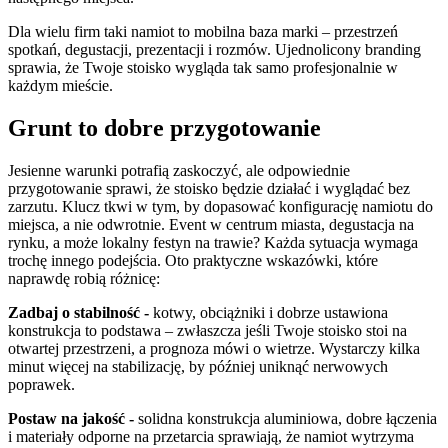
Dla wielu firm taki namiot to mobilna baza marki – przestrzeń
spotkań, degustacji, prezentacji i rozmów. Ujednolicony branding
sprawia, że Twoje stoisko wygląda tak samo profesjonalnie w
każdym mieście.
Grunt to dobre przygotowanie
Jesienne warunki potrafią zaskoczyć, ale odpowiednie
przygotowanie sprawi, że stoisko będzie działać i wyglądać bez
zarzutu. Klucz tkwi w tym, by dopasować konfigurację namiotu do
miejsca, a nie odwrotnie. Event w centrum miasta, degustacja na
rynku, a może lokalny festyn na trawie? Każda sytuacja wymaga
trochę innego podejścia. Oto praktyczne wskazówki, które
naprawdę robią różnicę:
Zadbaj o stabilność -
kotwy, obciążniki i dobrze ustawiona
konstrukcja to podstawa – zwłaszcza jeśli Twoje stoisko stoi na
otwartej przestrzeni, a prognoza mówi o wietrze. Wystarczy kilka
minut więcej na stabilizację, by później uniknąć nerwowych
poprawek.
Postaw na jakość -
solidna konstrukcja aluminiowa, dobre łączenia
i materiały odporne na przetarcia sprawiają, że namiot wytrzyma