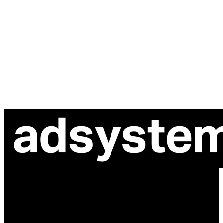
ul. Atramentowa 11
55-040 Bielany Wrocławskie
NIP: 8942678597