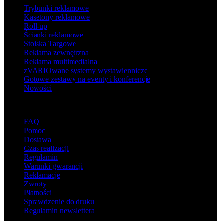
Trybunki reklamowe
Kasetony reklamowe
Roll-up
Ścianki reklamowe
Stoiska Targowe
Reklama zewnętrzna
Reklama multimedialna
zVARIOwane systemy wystawiennicze
Gotowe zestawy na eventy i konferencje
Nowości
Wsparcie
FAQ
Pomoc
Dostawa
Czas realizacji
Regulamin
Warunki gwarancji
Reklamacje
Zwroty
Płatności
Sprawdzenie do druku
Regulamin newslettera