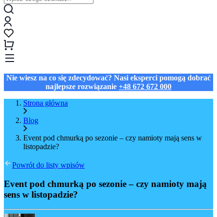
Nie wiesz na co się zdecydować? Nasi eksperci pomogą dobrać
najlepsze rozwiązanie
+48 672 672 000
Strona główna
Blog
Event pod chmurką po sezonie – czy namioty mają sens w
listopadzie?
Powrót do listy wpisów
Event pod chmurką po sezonie – czy namioty mają
sens w listopadzie?