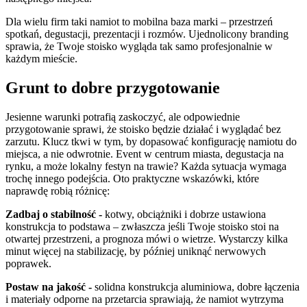
Dla wielu firm taki namiot to mobilna baza marki – przestrzeń
spotkań, degustacji, prezentacji i rozmów. Ujednolicony branding
sprawia, że Twoje stoisko wygląda tak samo profesjonalnie w
każdym mieście.
Grunt to dobre przygotowanie
Jesienne warunki potrafią zaskoczyć, ale odpowiednie
przygotowanie sprawi, że stoisko będzie działać i wyglądać bez
zarzutu. Klucz tkwi w tym, by dopasować konfigurację namiotu do
miejsca, a nie odwrotnie. Event w centrum miasta, degustacja na
rynku, a może lokalny festyn na trawie? Każda sytuacja wymaga
trochę innego podejścia. Oto praktyczne wskazówki, które
naprawdę robią różnicę:
Zadbaj o stabilność -
kotwy, obciążniki i dobrze ustawiona
konstrukcja to podstawa – zwłaszcza jeśli Twoje stoisko stoi na
otwartej przestrzeni, a prognoza mówi o wietrze. Wystarczy kilka
minut więcej na stabilizację, by później uniknąć nerwowych
poprawek.
Postaw na jakość -
solidna konstrukcja aluminiowa, dobre łączenia
i materiały odporne na przetarcia sprawiają, że namiot wytrzyma