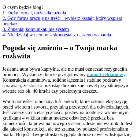
O czym będzie blog?
1. Duży format, duża siła rażenia
2. Gdy forma pracuje na treść – wybierz kształt, który wspiera
przekaz
3. Zmieniaj komunikat, nie system
4. Nie działaj w ciemno – skorzystaj z naszego wsparcia
Pogoda się zmienia – a Twoja marka
rozkwita
Jesienna aura bywa kapryśna, ale nie musi oznaczać rezygnacji z
promocji. Wystarczy dobrze przygotowany
namiot reklamowy
.
Konstrukcja aluminiowa, solidne łączenia i stabilne podstawy
sprawiają, że stoisko pozostaje bezpieczne nawet przy silniejszym
wietrze (do ok. 40 km/h) czy przelotnym deszczu.
Warto pomyśleć o bocznych ściankach, które osłonią ekspozycję
przed wiatrem i stworzą przytulną przestrzeń dla odwiedzających.
Jeśli zależy Ci na elastyczności, postaw na modele z wymiennymi
grafikami – w kilka minut możesz odświeżyć przekaz bez
konieczności kupowania nowego systemu. Jesienne warunki to test
dla jakości konstrukcji, ale też szansa, by pokazać profesjonalizm
marki. Bo jeśli Twoje stoisko wygląda dobrze nawet w listopadzie,