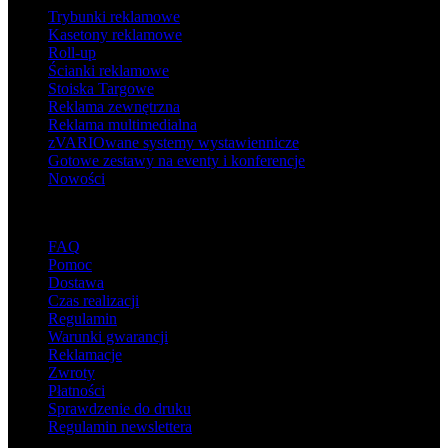
Trybunki reklamowe
Kasetony reklamowe
Roll-up
Ścianki reklamowe
Stoiska Targowe
Reklama zewnętrzna
Reklama multimedialna
zVARIOwane systemy wystawiennicze
Gotowe zestawy na eventy i konferencje
Nowości
Wsparcie
FAQ
Pomoc
Dostawa
Czas realizacji
Regulamin
Warunki gwarancji
Reklamacje
Zwroty
Płatności
Sprawdzenie do druku
Regulamin newslettera