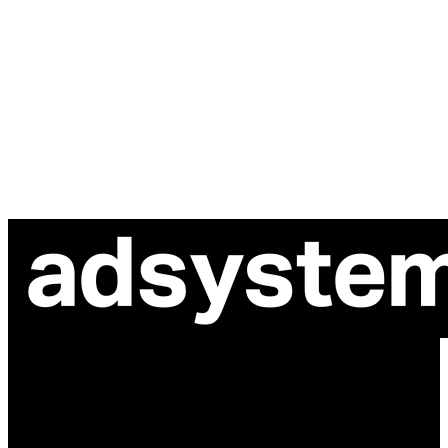
ul. Atramentowa 11
55-040 Bielany Wrocławskie
NIP: 8942678597