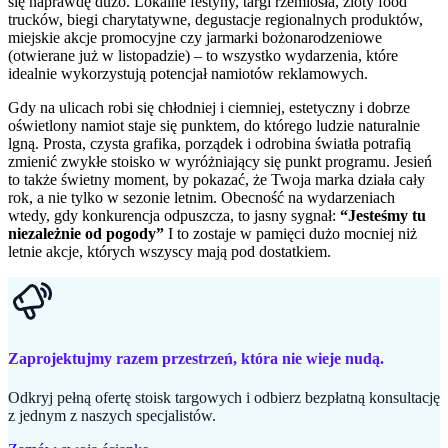
się naprawdę dużo. Lokal­ne festyny, targi rzemiosła, zloty food
trucków, biegi charytatywne, degustacje regionalnych produktów,
miejskie akcje promocyjne czy jarmarki bożonarodzeniowe
(otwierane już w listopadzie) – to wszystko wydarzenia, które
idealnie wykorzystują potencjał namiotów reklamowych.
Gdy na ulicach robi się chłodniej i ciemniej, estetyczny i dobrze
oświetlony namiot staje się punktem, do którego ludzie naturalnie
lgną. Prosta, czysta grafika, porządek i odrobina światła potrafią
zmienić zwykłe stoisko w wyróżniający się punkt programu. Jesień
to także świetny moment, by pokazać, że Twoja marka działa cały
rok, a nie tylko w sezonie letnim. Obecność na wydarzeniach
wtedy, gdy konkurencja odpuszcza, to jasny sygnał:
“Jesteśmy tu
niezależnie od pogody”
I to zostaje w pamięci dużo mocniej niż
letnie akcje, których wszyscy mają pod dostatkiem.
Zaprojektujmy razem przestrzeń, która nie wieje nudą.
Odkryj pełną ofertę stoisk targowych i odbierz bezpłatną konsultację
z jednym z naszych specjalistów.