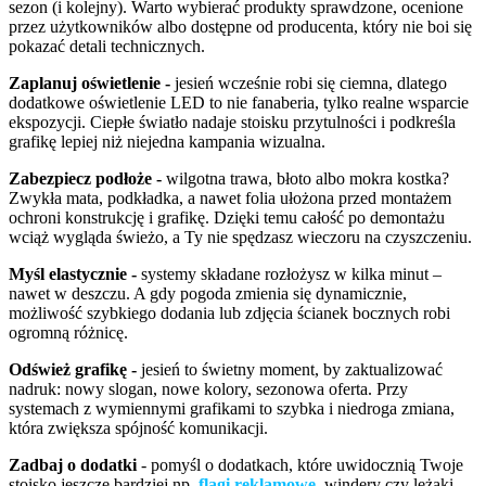
sezon (i kolejny). Warto wybierać produkty sprawdzone, ocenione
przez użytkowników albo dostępne od producenta, który nie boi się
pokazać detali technicznych.
Zaplanuj oświetlenie -
jesień wcześnie robi się ciemna, dlatego
dodatkowe oświetlenie LED to nie fanaberia, tylko realne wsparcie
ekspozycji. Ciepłe światło nadaje stoisku przytulności i podkreśla
grafikę lepiej niż niejedna kampania wizualna.
Zabezpiecz podłoże -
wilgotna trawa, błoto albo mokra kostka?
Zwykła mata, podkładka, a nawet folia ułożona przed montażem
ochroni konstrukcję i grafikę. Dzięki temu całość po demontażu
wciąż wygląda świeżo, a Ty nie spędzasz wieczoru na czyszczeniu.
Myśl elastycznie -
systemy składane rozłożysz w kilka minut –
nawet w deszczu. A gdy pogoda zmienia się dynamicznie,
możliwość szybkiego dodania lub zdjęcia ścianek bocznych robi
ogromną różnicę.
Odśwież grafikę -
jesień to świetny moment, by zaktualizować
nadruk: nowy slogan, nowe kolory, sezonowa oferta. Przy
systemach z wymiennymi grafikami to szybka i niedroga zmiana,
która zwiększa spójność komunikacji.
Zadbaj o dodatki
- pomyśl o dodatkach, które uwidocznią Twoje
stoisko jeszcze bardziej np.
flagi reklamowe
, windery czy leżaki.