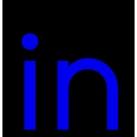
REGON: 932660597