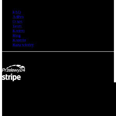
O adsystem
FAQ
AdPro
O nas
Team
Kariera
Blog
Kontakt
Baza wiedzy
© Adsystem 2026. Wszelkie prawa zastrzeżone.