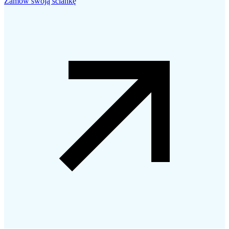
Zamów swoją ściankę