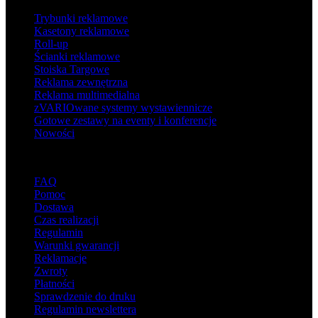
Trybunki reklamowe
Kasetony reklamowe
Roll-up
Ścianki reklamowe
Stoiska Targowe
Reklama zewnętrzna
Reklama multimedialna
zVARIOwane systemy wystawiennicze
Gotowe zestawy na eventy i konferencje
Nowości
Wsparcie
FAQ
Pomoc
Dostawa
Czas realizacji
Regulamin
Warunki gwarancji
Reklamacje
Zwroty
Płatności
Sprawdzenie do druku
Regulamin newslettera