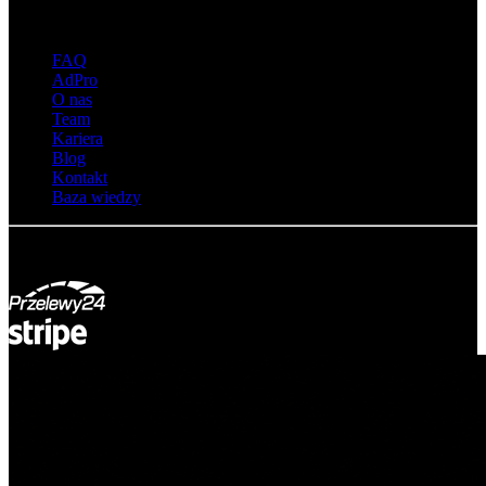
O adsystem
FAQ
AdPro
O nas
Team
Kariera
Blog
Kontakt
Baza wiedzy
© Adsystem 2026. Wszelkie prawa zastrzeżone.