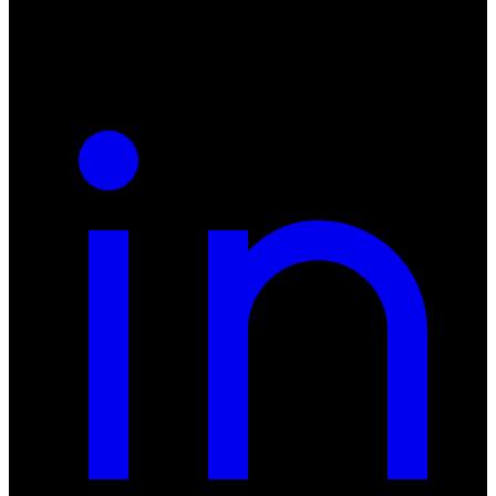
REGON: 932660597