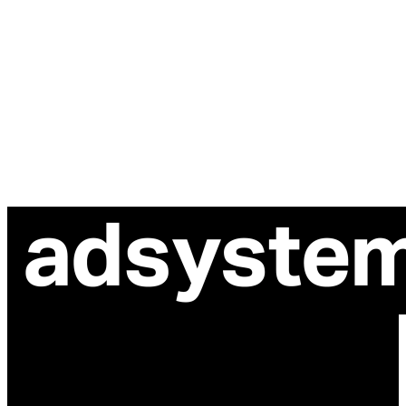
ul. Atramentowa 11
55-040 Bielany Wrocławskie
NIP: 8942678597