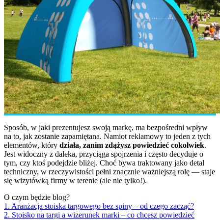
Sposób, w jaki prezentujesz swoją markę, ma bezpośredni wpływ
na to, jak zostanie zapamiętana. Namiot reklamowy to jeden z tych
elementów, który
działa, zanim zdążysz powiedzieć cokolwiek
.
Jest widoczny z daleka, przyciąga spojrzenia i często decyduje o
tym, czy ktoś podejdzie bliżej. Choć bywa traktowany jako detal
techniczny, w rzeczywistości pełni znacznie ważniejszą rolę — staje
się wizytówką firmy w terenie (ale nie tylko!).
O czym będzie blog?
1. Aranżacja stoiska targowego bez spiny – od czego zacząć?
2. Stoisko na targi a wizerunek marki – co chcesz powiedzieć