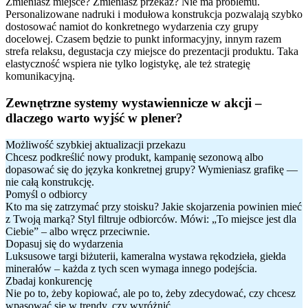
Zmieniasz miejsce? Zmieniasz przekaz? Nie ma problemu.
Personalizowane nadruki i modułowa konstrukcja pozwalają szybko
dostosować namiot do konkretnego wydarzenia czy grupy
docelowej. Czasem będzie to punkt informacyjny, innym razem
strefa relaksu, degustacja czy miejsce do prezentacji produktu. Taka
elastyczność wspiera nie tylko logistykę, ale też strategię
komunikacyjną.
Zewnętrzne systemy wystawiennicze w akcji –
dlaczego warto wyjść w plener?
Możliwość szybkiej aktualizacji przekazu
Chcesz podkreślić nowy produkt, kampanię sezonową albo
dopasować się do języka konkretnej grupy? Wymieniasz grafikę —
nie całą konstrukcję.
Pomyśl o odbiorcy
Kto ma się zatrzymać przy stoisku? Jakie skojarzenia powinien mieć
z Twoją marką? Styl filtruje odbiorców. Mówi: „To miejsce jest dla
Ciebie” – albo wręcz przeciwnie.
Dopasuj się do wydarzenia
Luksusowe targi biżuterii, kameralna wystawa rękodzieła, giełda
minerałów – każda z tych scen wymaga innego podejścia.
Zbadaj konkurencję
Nie po to, żeby kopiować, ale po to, żeby zdecydować, czy chcesz
wpasować się w trendy, czy wyróżnić.