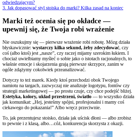
odwiedzającym?
3. Jak dopasować styl stoiska do marki? Kilka zasad na koniec
Marki też ocenia się po okładce —
upewnij się, że Twoja robi wrażenie
Nie oszukujmy się — pierwsze wrażenie robi robotę. Mózg działa
błyskawicznie:
wystarczy kilka sekund, żeby zdecydować
, czy
coś (albo ktoś) jest „nasze”, czy raczej mijamy szerokim łukiem. I
chociaż uwielbiamy myśleć o sobie jako o istotach racjonalnych, to
właśnie emocje i skojarzenia grają pierwsze skrzypce, zanim w
ogóle zdążymy cokolwiek przeanalizować.
Dotyczy to też marek. Kiedy ktoś przechodzi obok Twojego
namiotu na targach, zazwyczaj nie analizuje logotypu, fontów czy
strategii marketingowej — po prostu czuje, czy chce podejść bliżej.
Estetyka, kolory, układ przestrzeni, światło
— to wszystko działa
jak komunikat: „Hej, jesteśmy spójni, profesjonalni i mamy coś
ciekawego do pokazania!” Albo wręcz przeciwnie.
To, jak prezentujesz stoisko, działa jak uścisk dłoni — albo zrobisz
to pewnie i z klasą, albo…cóż, konkurencja skorzysta z okazji.