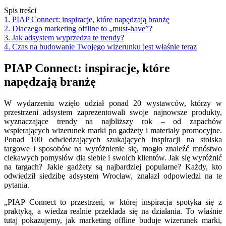
Spis treści
1. PIAP Connect: inspiracje, które napędzają branżę
2. Dlaczego marketing offline to „must-have”?
3. Jak adsystem wyprzedza te trendy?
4. Czas na budowanie Twojego wizerunku jest właśnie teraz
PIAP Connect: inspiracje, które
napędzają branżę
W wydarzeniu wzięło udział ponad 20 wystawców, którzy w
przestrzeni adsystem zaprezentowali swoje najnowsze produkty,
wyznaczające trendy na najbliższy rok – od zapachów
wspierających wizerunek marki po gadżety i materiały promocyjne.
Ponad 100 odwiedzających szukających inspiracji na stoiska
targowe i sposobów na wyróżnienie się, mogło znaleźć mnóstwo
ciekawych pomysłów dla siebie i swoich klientów. Jak się wyróżnić
na targach? Jakie gadżety są najbardziej popularne? Każdy, kto
odwiedził siedzibę adsystem Wrocław, znalazł odpowiedzi na te
pytania.
„
PIAP Connect to przestrzeń, w której inspiracja spotyka się z
praktyką, a wiedza realnie przekłada się na działania. To właśnie
tutaj pokazujemy, jak marketing offline buduje wizerunek marki,