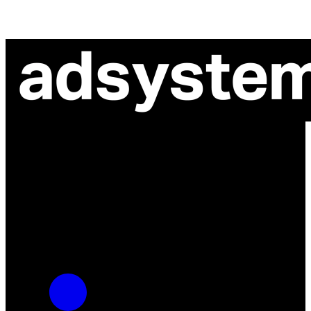
ul. Atramentowa 11
55-040 Bielany Wrocławskie
NIP: 8942678597
REGON: 932660597