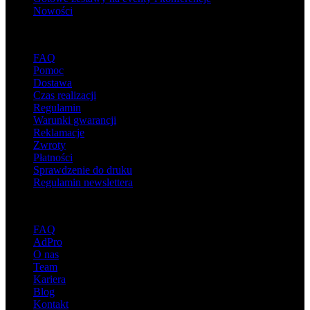
Nowości
Wsparcie
FAQ
Pomoc
Dostawa
Czas realizacji
Regulamin
Warunki gwarancji
Reklamacje
Zwroty
Płatności
Sprawdzenie do druku
Regulamin newslettera
O adsystem
FAQ
AdPro
O nas
Team
Kariera
Blog
Kontakt