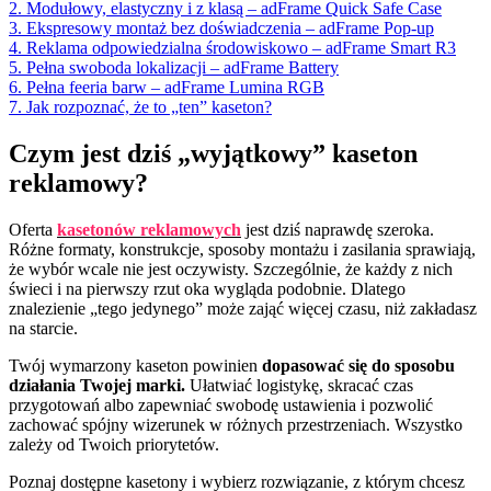
2. Modułowy, elastyczny i z klasą – adFrame Quick Safe Case
3. Ekspresowy montaż bez doświadczenia – adFrame Pop-up
4. Reklama odpowiedzialna środowiskowo – adFrame Smart R3
5. Pełna swoboda lokalizacji – adFrame Battery
6. Pełna feeria barw – adFrame Lumina RGB
7. Jak rozpoznać, że to „ten” kaseton?
Czym jest dziś „wyjątkowy” kaseton
reklamowy?
Oferta
kasetonów reklamowych
jest dziś naprawdę szeroka.
Różne formaty, konstrukcje, sposoby montażu i zasilania sprawiają,
że wybór wcale nie jest oczywisty. Szczególnie, że każdy z nich
świeci i na pierwszy rzut oka wygląda podobnie. Dlatego
znalezienie „tego jedynego” może zająć więcej czasu, niż zakładasz
na starcie.
Twój wymarzony kaseton powinien
dopasować się do sposobu
działania Twojej marki.
Ułatwiać logistykę, skracać czas
przygotowań albo zapewniać swobodę ustawienia i pozwolić
zachować spójny wizerunek w różnych przestrzeniach. Wszystko
zależy od Twoich priorytetów.
Poznaj dostępne kasetony i wybierz rozwiązanie, z którym chcesz