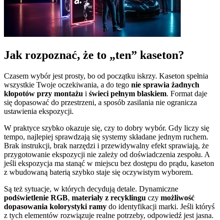
Jak rozpoznać, że to „ten” kaseton?
Czasem wybór jest prosty, bo od początku iskrzy. Kaseton spełnia
wszystkie Twoje oczekiwania, a do tego
nie sprawia żadnych
kłopotów przy montażu
i
świeci pełnym blaskiem
. Format daje
się dopasować do przestrzeni, a sposób zasilania nie ogranicza
ustawienia ekspozycji.
W praktyce szybko okazuje się, czy to dobry wybór. Gdy liczy się
tempo, najlepiej sprawdzają się systemy składane jednym ruchem.
Brak instrukcji, brak narzędzi i przewidywalny efekt sprawiają, że
przygotowanie ekspozycji nie zależy od doświadczenia zespołu. A
jeśli ekspozycja ma stanąć w miejscu bez dostępu do prądu, kaseton
z wbudowaną baterią szybko staje się oczywistym wyborem.
Są też sytuacje, w których decydują detale. Dynamiczne
podświetlenie RGB
,
materiały z recyklingu
czy
możliwość
dopasowania kolorystyki ramy
do identyfikacji marki. Jeśli któryś
z tych elementów rozwiązuje realne potrzeby, odpowiedź jest jasna.