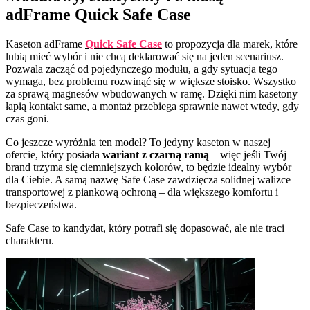
adFrame Quick Safe Case
Kaseton adFrame
Quick Safe Case
to propozycja dla marek, które
lubią mieć wybór i nie chcą deklarować się na jeden scenariusz.
Pozwala zacząć od pojedynczego modułu, a gdy sytuacja tego
wymaga, bez problemu rozwinąć się w większe stoisko. Wszystko
za sprawą magnesów wbudowanych w ramę. Dzięki nim kasetony
łapią kontakt same, a montaż przebiega sprawnie nawet wtedy, gdy
czas goni.
Co jeszcze wyróżnia ten model? To jedyny kaseton w naszej
ofercie, który posiada
wariant z czarną ramą
– więc jeśli Twój
brand trzyma się ciemniejszych kolorów, to będzie idealny wybór
dla Ciebie. A samą nazwę Safe Case zawdzięcza solidnej walizce
transportowej z piankową ochroną – dla większego komfortu i
bezpieczeństwa.
Safe Case to kandydat, który potrafi się dopasować, ale nie traci
charakteru.