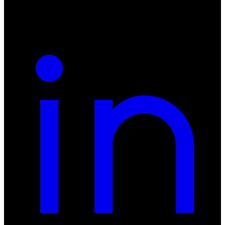
REGON: 932660597