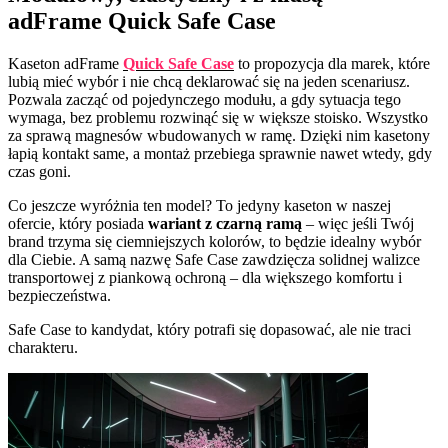
adFrame Quick Safe Case
Kaseton adFrame
Quick Safe Case
to propozycja dla marek, które
lubią mieć wybór i nie chcą deklarować się na jeden scenariusz.
Pozwala zacząć od pojedynczego modułu, a gdy sytuacja tego
wymaga, bez problemu rozwinąć się w większe stoisko. Wszystko
za sprawą magnesów wbudowanych w ramę. Dzięki nim kasetony
łapią kontakt same, a montaż przebiega sprawnie nawet wtedy, gdy
czas goni.
Co jeszcze wyróżnia ten model? To jedyny kaseton w naszej
ofercie, który posiada
wariant z czarną ramą
– więc jeśli Twój
brand trzyma się ciemniejszych kolorów, to będzie idealny wybór
dla Ciebie. A samą nazwę Safe Case zawdzięcza solidnej walizce
transportowej z piankową ochroną – dla większego komfortu i
bezpieczeństwa.
Safe Case to kandydat, który potrafi się dopasować, ale nie traci
charakteru.