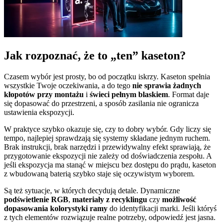
Jak rozpoznać, że to „ten” kaseton?
Czasem wybór jest prosty, bo od początku iskrzy. Kaseton spełnia
wszystkie Twoje oczekiwania, a do tego
nie sprawia żadnych
kłopotów przy montażu
i
świeci pełnym blaskiem
. Format daje
się dopasować do przestrzeni, a sposób zasilania nie ogranicza
ustawienia ekspozycji.
W praktyce szybko okazuje się, czy to dobry wybór. Gdy liczy się
tempo, najlepiej sprawdzają się systemy składane jednym ruchem.
Brak instrukcji, brak narzędzi i przewidywalny efekt sprawiają, że
przygotowanie ekspozycji nie zależy od doświadczenia zespołu. A
jeśli ekspozycja ma stanąć w miejscu bez dostępu do prądu, kaseton
z wbudowaną baterią szybko staje się oczywistym wyborem.
Są też sytuacje, w których decydują detale. Dynamiczne
podświetlenie RGB
,
materiały z recyklingu
czy
możliwość
dopasowania kolorystyki ramy
do identyfikacji marki. Jeśli któryś
z tych elementów rozwiązuje realne potrzeby, odpowiedź jest jasna.