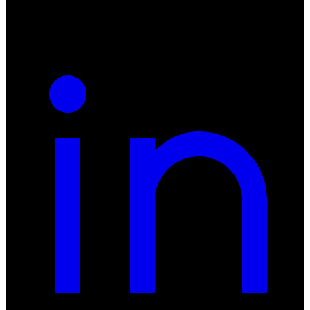
REGON: 932660597