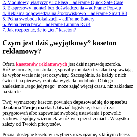
2. Modułowy, elastyczny i z klasą – adFrame Quick Safe Case
3. Ekspresowy montaż bez doświadczenia – adFrame Pop-up
4. Reklama odpowiedzialna środowiskowo – adFrame Smart R3
5. Pełna swoboda lokalizacji – adFrame Battery
6. Pełna feeria barw – adFrame Lumina RGB
7. Jak rozpoznać, że to „ten” kaseton?
Czym jest dziś „wyjątkowy” kaseton
reklamowy?
Oferta
kasetonów reklamowych
jest dziś naprawdę szeroka.
Różne formaty, konstrukcje, sposoby montażu i zasilania sprawiają,
że wybór wcale nie jest oczywisty. Szczególnie, że każdy z nich
świeci i na pierwszy rzut oka wygląda podobnie. Dlatego
znalezienie „tego jedynego” może zająć więcej czasu, niż zakładasz
na starcie.
Twój wymarzony kaseton powinien
dopasować się do sposobu
działania Twojej marki.
Ułatwiać logistykę, skracać czas
przygotowań albo zapewniać swobodę ustawienia i pozwolić
zachować spójny wizerunek w różnych przestrzeniach. Wszystko
zależy od Twoich priorytetów.
Poznaj dostępne kasetony i wybierz rozwiązanie, z którym chcesz