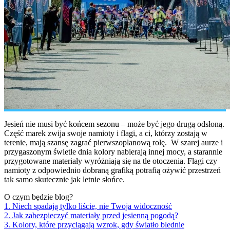
Jesień nie musi być końcem sezonu – może być jego drugą odsłoną.
Część marek zwija swoje namioty i flagi, a ci, którzy zostają w
terenie, mają szansę zagrać pierwszoplanową rolę. W szarej aurze i
przygaszonym świetle dnia kolory nabierają innej mocy, a starannie
przygotowane materiały wyróżniają się na tle otoczenia. Flagi czy
namioty z odpowiednio dobraną grafiką potrafią ożywić przestrzeń
tak samo skutecznie jak letnie słońce.
O czym będzie blog?
1. Niech spadają tylko liście, nie Twoja widoczność
2. Jak zabezpieczyć materiały przed jesienną pogodą?
3. Kolory, które przyciągają wzrok, gdy światło blednie