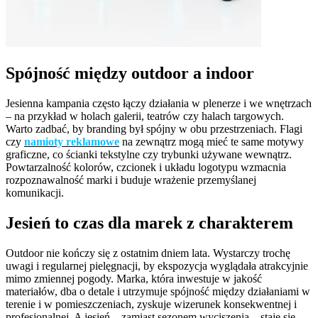
Spójność między outdoor a indoor
Jesienna kampania często łączy działania w plenerze i we wnętrzach
– na przykład w holach galerii, teatrów czy halach targowych.
Warto zadbać, by branding był spójny w obu przestrzeniach. Flagi
czy
namioty reklamowe
na zewnątrz mogą mieć te same motywy
graficzne, co ścianki tekstylne czy trybunki używane wewnątrz.
Powtarzalność kolorów, czcionek i układu logotypu wzmacnia
rozpoznawalność marki i buduje wrażenie przemyślanej
komunikacji.
Jesień to czas dla marek z charakterem
Outdoor nie kończy się z ostatnim dniem lata. Wystarczy trochę
uwagi i regularnej pielęgnacji, by ekspozycja wyglądała atrakcyjnie
mimo zmiennej pogody. Marka, która inwestuje w jakość
materiałów, dba o detale i utrzymuje spójność między działaniami w
terenie i w pomieszczeniach, zyskuje wizerunek konsekwentnej i
profesjonalnej. A jesień – zamiast sezonem wyciszenia – staje się