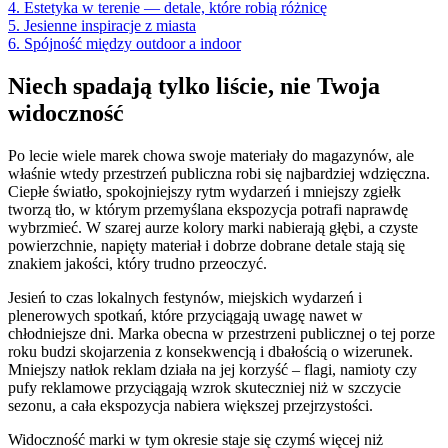
4. Estetyka w terenie — detale, które robią różnicę
5. Jesienne inspiracje z miasta
6. Spójność między outdoor a indoor
Niech spadają tylko liście, nie Twoja
widoczność
Po lecie wiele marek chowa swoje materiały do magazynów, ale
właśnie wtedy przestrzeń publiczna robi się najbardziej wdzięczna.
Ciepłe światło, spokojniejszy rytm wydarzeń i mniejszy zgiełk
tworzą tło, w którym przemyślana ekspozycja potrafi naprawdę
wybrzmieć. W szarej aurze kolory marki nabierają głębi, a czyste
powierzchnie, napięty materiał i dobrze dobrane detale stają się
znakiem jakości, który trudno przeoczyć.
Jesień to czas lokalnych festynów, miejskich wydarzeń i
plenerowych spotkań, które przyciągają uwagę nawet w
chłodniejsze dni. Marka obecna w przestrzeni publicznej o tej porze
roku budzi skojarzenia z konsekwencją i dbałością o wizerunek.
Mniejszy natłok reklam działa na jej korzyść – flagi, namioty czy
pufy reklamowe przyciągają wzrok skuteczniej niż w szczycie
sezonu, a cała ekspozycja nabiera większej przejrzystości.
Widoczność marki w tym okresie staje się czymś więcej niż