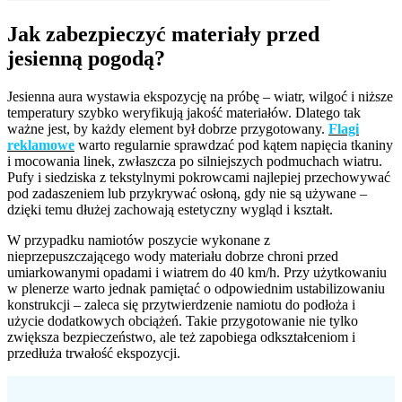
Jak zabezpieczyć materiały przed
jesienną pogodą?
Jesienna aura wystawia ekspozycję na próbę – wiatr, wilgoć i niższe
temperatury szybko weryfikują jakość materiałów. Dlatego tak
ważne jest, by każdy element był dobrze przygotowany.
Flagi
reklamowe
warto regularnie sprawdzać pod kątem napięcia tkaniny
i mocowania linek, zwłaszcza po silniejszych podmuchach wiatru.
Pufy i siedziska z tekstylnymi pokrowcami najlepiej przechowywać
pod zadaszeniem lub przykrywać osłoną, gdy nie są używane –
dzięki temu dłużej zachowają estetyczny wygląd i kształt.
W przypadku namiotów poszycie wykonane z
nieprzepuszczającego wody materiału dobrze chroni przed
umiarkowanymi opadami i wiatrem do 40 km/h. Przy użytkowaniu
w plenerze warto jednak pamiętać o odpowiednim ustabilizowaniu
konstrukcji – zaleca się przytwierdzenie namiotu do podłoża i
użycie dodatkowych obciążeń. Takie przygotowanie nie tylko
zwiększa bezpieczeństwo, ale też zapobiega odkształceniom i
przedłuża trwałość ekspozycji.