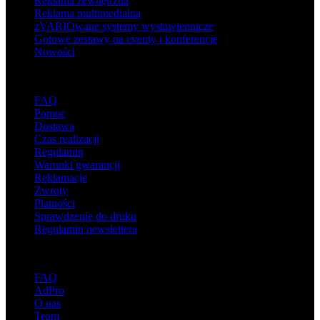
Reklama zewnętrzna
Reklama multimedialna
zVARIOwane systemy wystawiennicze
Gotowe zestawy na eventy i konferencje
Nowości
Wsparcie
FAQ
Pomoc
Dostawa
Czas realizacji
Regulamin
Warunki gwarancji
Reklamacje
Zwroty
Płatności
Sprawdzenie do druku
Regulamin newslettera
O adsystem
FAQ
AdPro
O nas
Team