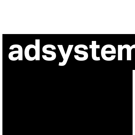
ul. Atramentowa 11
55-040 Bielany Wrocławskie
NIP: 8942678597
REGON: 932660597