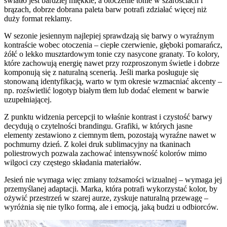
światło jest bardziej miękkie, a otoczenie tonie w szarościach i
brązach, dobrze dobrana paleta barw potrafi zdziałać więcej niż
duży format reklamy.
W sezonie jesiennym najlepiej sprawdzają się barwy o wyraźnym
kontraście wobec otoczenia – ciepłe czerwienie, głęboki pomarańcz,
żółć o lekko musztardowym tonie czy nasycone granaty. To kolory,
które zachowują energię nawet przy rozproszonym świetle i dobrze
komponują się z naturalną scenerią. Jeśli marka posługuje się
stonowaną identyfikacją, warto w tym okresie wzmacniać akcenty –
np. rozświetlić logotyp białym tłem lub dodać element w barwie
uzupełniającej.
Z punktu widzenia percepcji to właśnie kontrast i czystość barwy
decydują o czytelności brandingu. Grafiki, w których jasne
elementy zestawiono z ciemnym tłem, pozostają wyraźne nawet w
pochmurny dzień. Z kolei druk sublimacyjny na tkaninach
poliestrowych pozwala zachować intensywność kolorów mimo
wilgoci czy częstego składania materiałów.
Jesień nie wymaga więc zmiany tożsamości wizualnej – wymaga jej
przemyślanej adaptacji. Marka, która potrafi wykorzystać kolor, by
ożywić przestrzeń w szarej aurze, zyskuje naturalną przewagę –
wyróżnia się nie tylko formą, ale i emocją, jaką budzi u odbiorców.