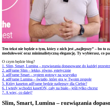
Ten tekst nie będzie o tym, który z nich jest „najlepszy” – bo to
modułowość oraz minimalistyczną elegancję. Ty wybierasz, co pas
O czym będzie blog?
1. Slim, Smart, Lumina – rozwiązania dopasowane do każdej przestrz
2. adFrame Slim – lekko, równo, estetycznie
3. adFrame Smart – system gotowy na wszystko
4. adFrame Lumina – światło, które gra w Twoim zespole
5. Który kaseton adFrame będzie najlepszy dla Ciebie?
6. I wtedy wchodzi kasetON, cały na biało - jeśli tylko chcesz
7. A więc, co dalej?
Slim, Smart, Lumina – rozwiązania dopaso