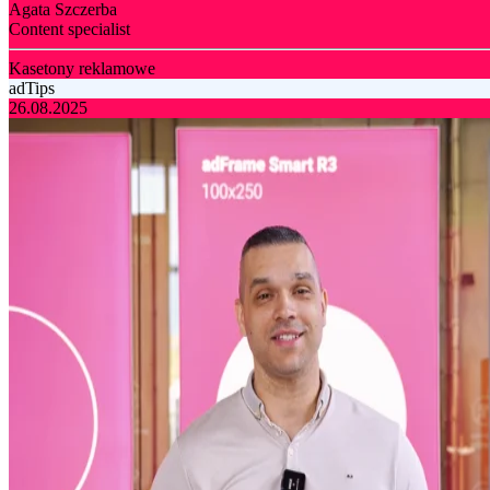
Agata Szczerba
Content specialist
Kasetony reklamowe
adTips
26.08.2025