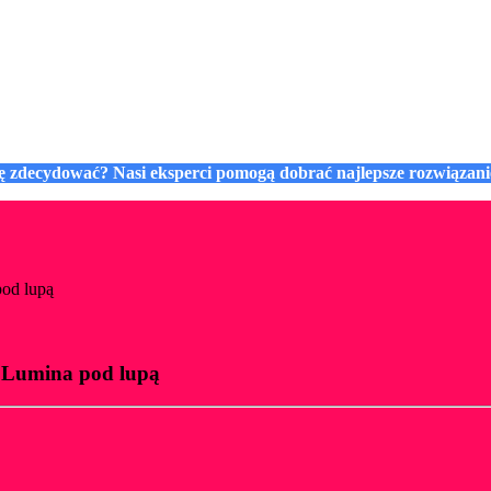
się zdecydować? Nasi eksperci pomogą dobrać najlepsze rozwiązan
pod lupą
 i Lumina pod lupą