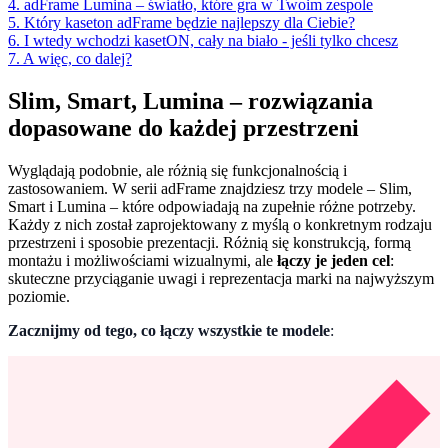
4. adFrame Lumina – światło, które gra w Twoim zespole
5. Który kaseton adFrame będzie najlepszy dla Ciebie?
6. I wtedy wchodzi kasetON, cały na biało - jeśli tylko chcesz
7. A więc, co dalej?
Slim, Smart, Lumina – rozwiązania
dopasowane do każdej przestrzeni
Wyglądają podobnie, ale różnią się funkcjonalnością i
zastosowaniem. W serii adFrame znajdziesz trzy modele – Slim,
Smart i Lumina – które odpowiadają na zupełnie różne potrzeby.
Każdy z nich został zaprojektowany z myślą o konkretnym rodzaju
przestrzeni i sposobie prezentacji. Różnią się konstrukcją, formą
montażu i możliwościami wizualnymi, ale
łączy je jeden cel
:
skuteczne przyciąganie uwagi i reprezentacja marki na najwyższym
poziomie.
Zacznijmy od tego, co łączy wszystkie te modele
: