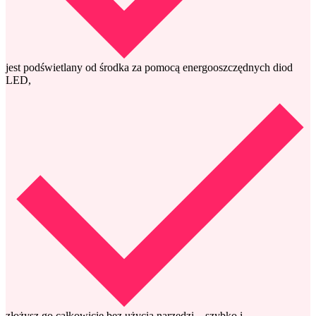
jest podświetlany od środka za pomocą energooszczędnych diod
LED,
złożysz go całkowicie bez użycia narzędzi – szybko i