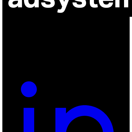
ul. Atramentowa 11
55-040 Bielany Wrocławskie
NIP: 8942678597
REGON: 932660597