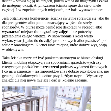
dzień” – stawia się ją na targach, potem wraca do magazynu i czeka
do następnej okazji. A tymczasem ścianka sprawdza się o wiele
częściej. I w zupełnie innych miejscach, niż hala wystawiennicza.
Jeśli organizujesz konferencję, ścianka świetnie sprawdzi się jako tło
dla prelegentów albo punkt oznaczający wejście do strefy
sponsorów. W biurze może pełnić rolę dekoracji w recepcji albo
wyznaczać miejsce do nagrań czy zdjęć
– bez potrzeby
przerabiania całego wnętrza. W showroomie z kolei warto
wykorzystać ją jako tło do zdjęć produktowych albo przestrzeń pod
selfie z brandingiem. Klienci lubią miejsca, które dobrze wyglądają
w obiektywie.
Taka ścianka może też być punktem startowym w biurze obsługi
klienta, mobilną ekspozycją na spotkaniach sprzedażowych czy
estetycznym
podziałem przestrzeni
podczas wydarzeń firmowych.
I co najważniejsze – raz zaprojektowana i dobrze przygotowana, nie
generuje dodatkowych kosztów przy każdym użyciu. Wystarczy
znaleźć dla niej nowe miejsce i dać jej kolejne zadanie.