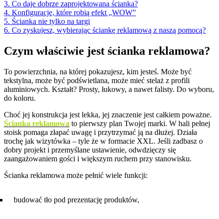
3. Co daje dobrze zaprojektowana ścianka?
4. Konfiguracje, które robią efekt „WOW”
5. Ścianka nie tylko na targi
6. Co zyskujesz, wybierając ściankę reklamową z naszą pomocą?
Czym właściwie jest ścianka reklamowa?
To powierzchnia, na której pokazujesz, kim jesteś. Może być
tekstylna, może być podświetlana, może mieć stelaż z profili
aluminiowych. Kształt? Prosty, łukowy, a nawet falisty. Do wyboru,
do koloru.
Choć jej konstrukcja jest lekka, jej znaczenie jest całkiem poważne.
Ścianka reklamowa
to pierwszy plan Twojej marki. W hali pełnej
stoisk pomaga złapać uwagę i przytrzymać ją na dłużej. Działa
trochę jak wizytówka – tyle że w formacie XXL. Jeśli zadbasz o
dobry projekt i przemyślane ustawienie, odwdzięczy się
zaangażowaniem gości i większym ruchem przy stanowisku.
Ścianka reklamowa może pełnić wiele funkcji:
budować tło pod prezentację produktów,