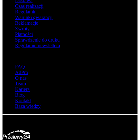
Dostawa
Czas realizacji
Regulamin
Warunki gwarancji
Reklamacje
Zwroty
Płatności
Sprawdzenie do druku
Regulamin newslettera
O adsystem
FAQ
AdPro
O nas
Team
Kariera
Blog
Kontakt
Baza wiedzy
© Adsystem 2026. Wszelkie prawa zastrzeżone.