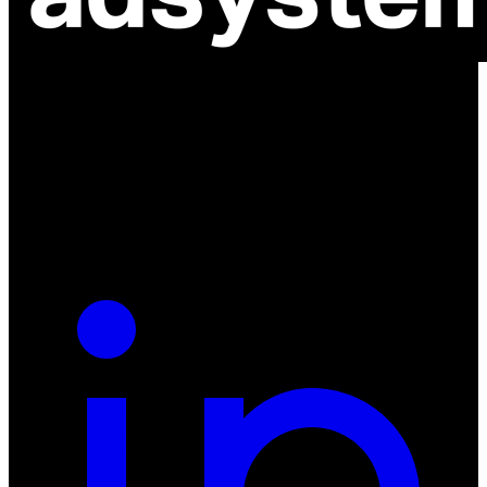
ul. Atramentowa 11
55-040 Bielany Wrocławskie
NIP: 8942678597
REGON: 932660597