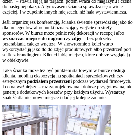
dzień” – stawia się ją na targach, potem wraca do magazynu i czeka
do następnej okazji. A tymczasem ścianka sprawdza się o wiele
częściej. I w zupełnie innych miejscach, niż hala wystawiennicza.
Jeśli organizujesz konferencję, ścianka świetnie sprawdzi się jako tło
dla prelegentów albo punkt oznaczający wejście do strefy
sponsorów. W biurze może pełnić rolę dekoracji w recepcji albo
wyznaczać miejsce do nagrań czy zdjęć
– bez potrzeby
przerabiania całego wnętrza. W showroomie z kolei warto
wykorzystać ją jako tło do zdjęć produktowych albo przestrzeń pod
selfie z brandingiem. Klienci lubią miejsca, które dobrze wyglądają
w obiektywie.
Taka ścianka może też być punktem startowym w biurze obsługi
klienta, mobilną ekspozycją na spotkaniach sprzedażowych czy
estetycznym
podziałem przestrzeni
podczas wydarzeń firmowych.
I co najważniejsze – raz zaprojektowana i dobrze przygotowana, nie
generuje dodatkowych kosztów przy każdym użyciu. Wystarczy
znaleźć dla niej nowe miejsce i dać jej kolejne zadanie.