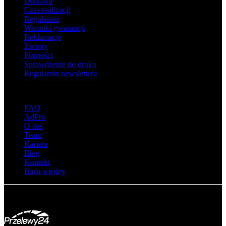
Dostawa
Czas realizacji
Regulamin
Warunki gwarancji
Reklamacje
Zwroty
Płatności
Sprawdzenie do druku
Regulamin newslettera
O adsystem
FAQ
AdPro
O nas
Team
Kariera
Blog
Kontakt
Baza wiedzy
© Adsystem 2026. Wszelkie prawa zastrzeżone.