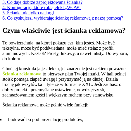
3. Co daje dobrze zaprojektowana ścianka?
4. Konfiguracje, które robią efekt „WOW”
5. Ścianka nie tylko na targi
6. Co zyskujesz, wybierając ściankę reklamową z naszą pomocą?
Czym właściwie jest ścianka reklamowa?
To powierzchnia, na której pokazujesz, kim jesteś. Może być
tekstylna, może być podświetlana, może mieć stelaż z profili
aluminiowych. Kształt? Prosty, łukowy, a nawet falisty. Do wyboru,
do koloru.
Choć jej konstrukcja jest lekka, jej znaczenie jest całkiem poważne.
Ścianka reklamowa
to pierwszy plan Twojej marki. W hali pełnej
stoisk pomaga złapać uwagę i przytrzymać ją na dłużej. Działa
trochę jak wizytówka – tyle że w formacie XXL. Jeśli zadbasz o
dobry projekt i przemyślane ustawienie, odwdzięczy się
zaangażowaniem gości i większym ruchem przy stanowisku.
Ścianka reklamowa może pełnić wiele funkcji:
budować tło pod prezentację produktów,