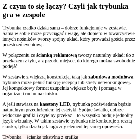
Z czym to się łączy? Czyli jak trybunka
gra w zespole
Trybunka rzadko działa sama – dobrze funkcjonuje w zestawie.
Sama w sobie może przyciągać uwagę, ale dopiero w towarzystwie
innych nośników tworzy spójny układ, który prowadzi gościa przez
przestrzeń eventową.
W połączeniu ze
ścianką reklamową
tworzy naturalny układ: tło z
przekazem z tyłu, a z przodu miejsce, do którego można swobodnie
podejść.
W zestawie z większą konstrukcją, taką jak
zabudowa modułowa
,
trybunka może pełnić funkcję recepcji lub strefy networkingowej.
Jej kompaktowy format uzupełnia większe bryły i pomaga w
organizacji ruchu na stoisku.
A jeśli stawiasz na
kasetony LED
, trybunka podświetlana będzie
naturalnym przedłużeniem tej estetyki. Spójne światło, dobrze
widoczne grafiki i czytelny przekaz – to wszystko buduje jednolity
język wizualny. W takim zestawie trybunka nie konkuruje z resztą
stoiska, tylko działa jak logiczny element tej samej opowieści.
Trybunka + ścianka tekstylna z grafiką