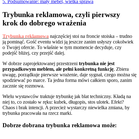
5. Podsumowanie: mały mebel, wielka sprawa
Trybunka reklamowa, czyli pierwszy
krok do dobrego wrażenia
Trybunka reklamowa
najczęściej stoi na froncie stoiska – trudno
ją pominąć. Gość eventu widzi ją jeszcze zanim usłyszy cokolwiek
o Twojej ofercie. To właśnie w tym momencie decyduje, czy
podejść bliżej, czy przejść dalej.
W dobrze zaprojektowanej przestrzeni
trybunka nie jest
przypadkowym meblem, ale pełni konkretną funkcję
. Zbiera
uwagę, porządkuje pierwsze wrażenie, daje sygnał, czego można się
spodziewać po marce. Ta jedna forma mówi całkiem sporo, zanim
zacznie się rozmowa.
Wielu wystawców traktuje trybunkę jak blat techniczny. Kładą na
niej to, co zostało w ręku: kubek, długopis, stos ulotek. Efekt?
Chaos i brak intencji. A przecież wystarczy niewielka zmiana, by
trybunka pracowała na rzecz marki.
Dobrze dobrana trybunka reklamowa może: