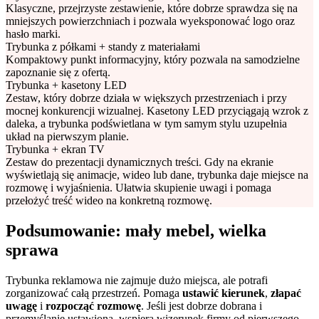
Klasyczne, przejrzyste zestawienie, które dobrze sprawdza się na
mniejszych powierzchniach i pozwala wyeksponować logo oraz
hasło marki.
Trybunka z półkami + standy z materiałami
Kompaktowy punkt informacyjny, który pozwala na samodzielne
zapoznanie się z ofertą.
Trybunka + kasetony LED
Zestaw, który dobrze działa w większych przestrzeniach i przy
mocnej konkurencji wizualnej. Kasetony LED przyciągają wzrok z
daleka, a trybunka podświetlana w tym samym stylu uzupełnia
układ na pierwszym planie.
Trybunka + ekran TV
Zestaw do prezentacji dynamicznych treści. Gdy na ekranie
wyświetlają się animacje, wideo lub dane, trybunka daje miejsce na
rozmowę i wyjaśnienia. Ułatwia skupienie uwagi i pomaga
przełożyć treść wideo na konkretną rozmowę.
Podsumowanie: mały mebel, wielka
sprawa
Trybunka reklamowa nie zajmuje dużo miejsca, ale potrafi
zorganizować całą przestrzeń. Pomaga
ustawić kierunek
,
złapać
uwagę
i
rozpocząć rozmowę
. Jeśli jest dobrze dobrana i
przemyślanie ustawiona, wspiera wizerunek firmy od pierwszego