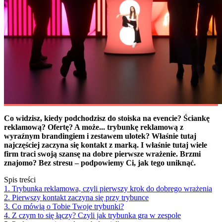
Co widzisz, kiedy podchodzisz do stoiska na evencie? Ściankę
reklamową? Ofertę? A może... trybunkę reklamową z
wyraźnym brandingiem i zestawem ulotek? Właśnie tutaj
najczęściej zaczyna się kontakt z marką. I właśnie tutaj wiele
firm traci swoją szansę na dobre pierwsze wrażenie. Brzmi
znajomo? Bez stresu – podpowiemy Ci, jak tego uniknąć.
Spis treści
1. Trybunka reklamowa, czyli pierwszy krok do dobrego wrażenia
2. Pierwszy kontakt zaczyna się przy trybunce
3. Co mówią o Tobie Twoje trybunki?
4. Z czym to się łączy? Czyli jak trybunka gra w zespole