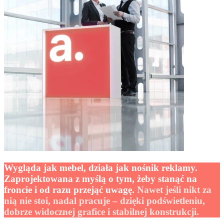
Wygląda jak mebel, działa jak nośnik reklamy.
Zaprojektowana z myślą o tym, żeby stanąć na
froncie i od razu przejąć uwagę.
Nawet jeśli nikt za
nią nie stoi, nadal pracuje – dzięki podświetleniu,
dobrze widocznej grafice i stabilnej konstrukcji.