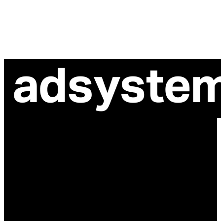
ul. Atramentowa 11
55-040 Bielany Wrocławskie
NIP: 8942678597
REGON: 932660597