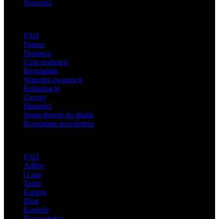
Nowości
Wsparcie
FAQ
Pomoc
Dostawa
Czas realizacji
Regulamin
Warunki gwarancji
Reklamacje
Zwroty
Płatności
Sprawdzenie do druku
Regulamin newslettera
O adsystem
FAQ
AdPro
O nas
Team
Kariera
Blog
Kontakt
Baza wiedzy