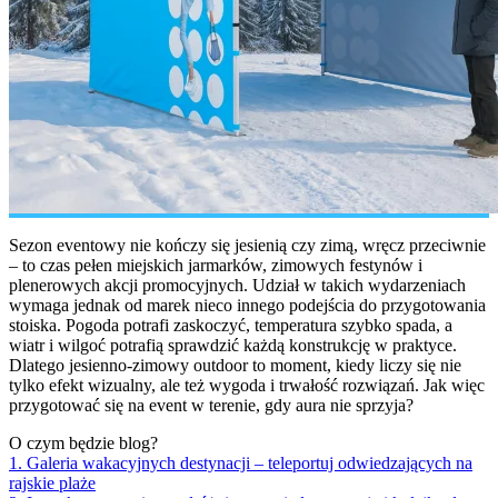
Sezon eventowy nie kończy się jesienią czy zimą, wręcz przeciwnie
– to czas pełen miejskich jarmarków, zimowych festynów i
plenerowych akcji promocyjnych. Udział w takich wydarzeniach
wymaga jednak od marek nieco innego podejścia do przygotowania
stoiska. Pogoda potrafi zaskoczyć, temperatura szybko spada, a
wiatr i wilgoć potrafią sprawdzić każdą konstrukcję w praktyce.
Dlatego jesienno-zimowy outdoor to moment, kiedy liczy się nie
tylko efekt wizualny, ale też wygoda i trwałość rozwiązań. Jak więc
przygotować się na event w terenie, gdy aura nie sprzyja?
O czym będzie blog?
1. Galeria wakacyjnych destynacji – teleportuj odwiedzających na
rajskie plaże