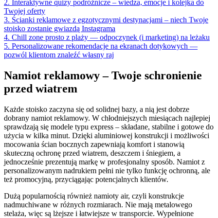
2. Interaktywne quizy podróżnicze – wiedza, emocje i kolejka do
Twojej oferty
3. Ścianki reklamowe z egzotycznymi destynacjami – niech Twoje
stoisko zostanie gwiazdą Instagrama
4. Chill zone prosto z plaży — odpoczynek (i marketing) na leżaku
5. Personalizowane rekomendacje na ekranach dotykowych —
pozwól klientom znaleźć własny raj
Namiot reklamowy – Twoje schronienie
przed wiatrem
Każde stoisko zaczyna się od solidnej bazy, a nią jest dobrze
dobrany namiot reklamowy. W chłodniejszych miesiącach najlepiej
sprawdzają się modele typu express – składane, stabilne i gotowe do
użycia w kilka minut. Dzięki aluminiowej konstrukcji i możliwości
mocowania ścian bocznych zapewniają komfort i stanowią
skuteczną ochronę przed wiatrem, deszczem i śniegiem, a
jednocześnie prezentują markę w profesjonalny sposób. Namiot z
personalizowanym nadrukiem pełni nie tylko funkcję ochronną, ale
też promocyjną, przyciągając potencjalnych klientów.
Dużą popularnością również namioty air, czyli konstrukcje
nadmuchiwane w różnych rozmiarach. Nie mają metalowego
stelaża, więc są lżejsze i łatwiejsze w transporcie. Wypełnione