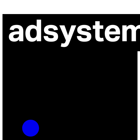
ul. Atramentowa 11
55-040 Bielany Wrocławskie
NIP: 8942678597
REGON: 932660597