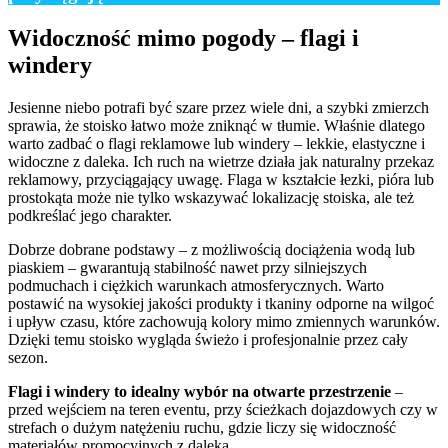
Widoczność mimo pogody – flagi i
windery
Jesienne niebo potrafi być szare przez wiele dni, a szybki zmierzch
sprawia, że stoisko łatwo może zniknąć w tłumie. Właśnie dlatego
warto zadbać o flagi reklamowe lub windery – lekkie, elastyczne i
widoczne z daleka. Ich ruch na wietrze działa jak naturalny przekaz
reklamowy, przyciągający uwagę. Flaga w kształcie łezki, pióra lub
prostokąta może nie tylko wskazywać lokalizację stoiska, ale też
podkreślać jego charakter.
Dobrze dobrane podstawy – z możliwością dociążenia wodą lub
piaskiem – gwarantują stabilność nawet przy silniejszych
podmuchach i ciężkich warunkach atmosferycznych. Warto
postawić na wysokiej jakości produkty i tkaniny odporne na wilgoć
i upływ czasu, które zachowują kolory mimo zmiennych warunków.
Dzięki temu stoisko wygląda świeżo i profesjonalnie przez cały
sezon.
Flagi i windery to idealny wybór na otwarte przestrzenie
–
przed wejściem na teren eventu, przy ścieżkach dojazdowych czy w
strefach o dużym natężeniu ruchu, gdzie liczy się widoczność
materiałów promocyjnych z daleka.