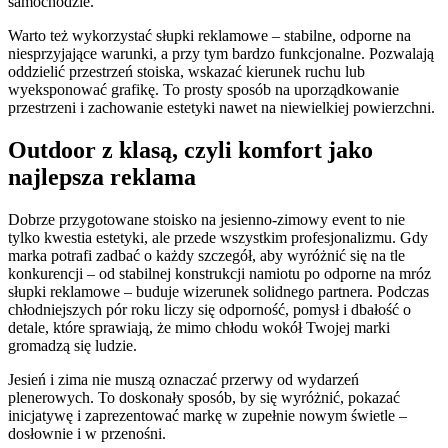
samochodzie.
Warto też wykorzystać słupki reklamowe – stabilne, odporne na
niesprzyjające warunki, a przy tym bardzo funkcjonalne. Pozwalają
oddzielić przestrzeń stoiska, wskazać kierunek ruchu lub
wyeksponować grafikę. To prosty sposób na uporządkowanie
przestrzeni i zachowanie estetyki nawet na niewielkiej powierzchni.
Outdoor z klasą, czyli komfort jako
najlepsza reklama
Dobrze przygotowane stoisko na jesienno-zimowy event to nie
tylko kwestia estetyki, ale przede wszystkim profesjonalizmu. Gdy
marka potrafi zadbać o każdy szczegół, aby wyróżnić się na tle
konkurencji – od stabilnej konstrukcji namiotu po odporne na mróz
słupki reklamowe – buduje wizerunek solidnego partnera. Podczas
chłodniejszych pór roku liczy się odporność, pomysł i dbałość o
detale, które sprawiają, że mimo chłodu wokół Twojej marki
gromadzą się ludzie.
Jesień i zima nie muszą oznaczać przerwy od wydarzeń
plenerowych. To doskonały sposób, by się wyróżnić, pokazać
inicjatywę i zaprezentować markę w zupełnie nowym świetle –
dosłownie i w przenośni.