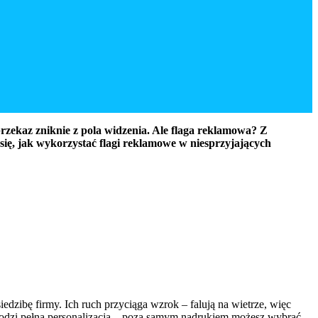
rzekaz zniknie z pola widzenia. Ale flaga reklamowa? Z
się, jak wykorzystać flagi reklamowe w niesprzyjających
edzibę firmy. Ich ruch przyciąga wzrok – falują na wietrze, więc
ochodzi pełna personalizacja – poza samym nadrukiem możesz wybrać