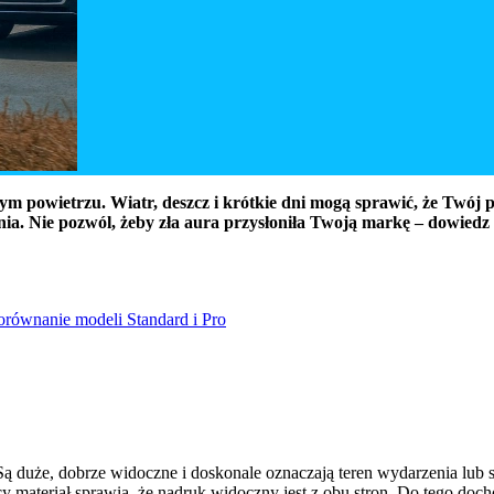
m powietrzu. Wiatr, deszcz i krótkie dni mogą sprawić, że Twój p
ia. Nie pozwól, żeby zła aura przysłoniła Twoją markę – dowiedz 
orównanie modeli Standard i Pro
ą duże, dobrze widoczne i doskonale oznaczają teren wydarzenia lub si
ący materiał sprawia, że nadruk widoczny jest z obu stron. Do tego d