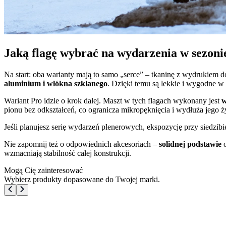
Jaką flagę wybrać na wydarzenia w sezon
Na start: oba warianty mają to samo „serce” – tkaninę z wydrukie
aluminium i włókna szklanego
. Dzięki temu są lekkie i wygodne w 
Wariant Pro idzie o krok dalej. Maszt w tych flagach wykonany jest
w
pionu bez odkształceń, co ogranicza mikropęknięcia i wydłuża jego ż
Jeśli planujesz serię wydarzeń plenerowych, ekspozycję przy siedzi
Nie zapomnij też o odpowiednich akcesoriach –
solidnej podstawie
o
wzmacniają stabilność całej konstrukcji.
Mogą Cię zainteresować
Wybierz produkty dopasowane do Twojej marki.