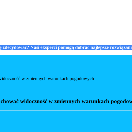
się zdecydować? Nasi eksperci pomogą dobrać najlepsze rozwiązan
ć widoczność w zmiennych warunkach pogodowych
 zachować widoczność w zmiennych warunkach pogodo