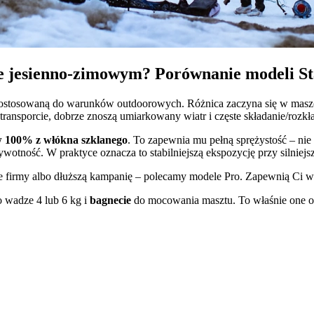
ie jesienno-zimowym? Porównanie modeli St
m dostosowaną do warunków outdoorowych. Różnica zaczyna się w mas
transporcie, dobrze znoszą umiarkowany wiatr i częste składanie/rozkł
 100% z włókna szklanego
. To zapewnia mu pełną sprężystość – ni
ywotność. W praktyce oznacza to stabilniejszą ekspozycję przy silniejs
bie firmy albo dłuższą kampanię – polecamy modele Pro. Zapewnią Ci w
 wadze 4 lub 6 kg i
bagnecie
do mocowania masztu. To właśnie one odp