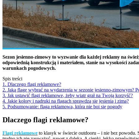
Sezon jesienno-zimowy to wyzwanie dla każdej reklamy na świeży
odpowiednią konstrukcją i materiałem, stanie na wysokości zadan
warunkach pogodowych.
Spis treści
1. Dlaczego flagi reklamowe?
2. Jaką flagę wybrać na wydarzenia w sezonie jesienno-zimowym? P
3. Jak ustawić flagi reklamowe, żeby wiatr grał na Twoją korzyść?
4. Jakie kolory i nadruki na flagach sprawdzą się jesienią i zimą?
5. Podsumowanie: flaga reklamowa, która nie boi się pogody
Dlaczego flagi reklamowe?
Flagi reklamowe
to klasyk w świecie outdooru – i nie bez powodu. S
trudno ich nie zauważyć, nawet z daleka. A cienki, lekko prześwituj