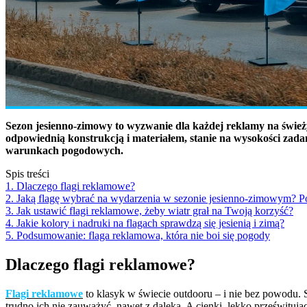
Sezon jesienno-zimowy to wyzwanie dla każdej reklamy na świeży
odpowiednią konstrukcją i materiałem, stanie na wysokości zadan
warunkach pogodowych.
Spis treści
1. Dlaczego flagi reklamowe?
2. Jaką flagę wybrać na wydarzenia w sezonie jesienno-zimowym? P
3. Jak ustawić flagi reklamowe, żeby wiatr grał na Twoją korzyść?
4. Jakie kolory i nadruki na flagach sprawdzą się jesienią i zimą?
5. Podsumowanie: flaga reklamowa, która nie boi się pogody
Dlaczego flagi reklamowe?
Flagi reklamowe
to klasyk w świecie outdooru – i nie bez powodu. S
trudno ich nie zauważyć, nawet z daleka. A cienki, lekko prześwituj