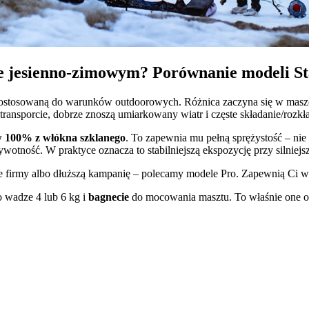
ie jesienno-zimowym? Porównanie modeli St
m dostosowaną do warunków outdoorowych. Różnica zaczyna się w mas
transporcie, dobrze znoszą umiarkowany wiatr i częste składanie/rozkł
 100% z włókna szklanego
. To zapewnia mu pełną sprężystość – ni
ywotność. W praktyce oznacza to stabilniejszą ekspozycję przy silniejs
bie firmy albo dłuższą kampanię – polecamy modele Pro. Zapewnią Ci w
 wadze 4 lub 6 kg i
bagnecie
do mocowania masztu. To właśnie one odp