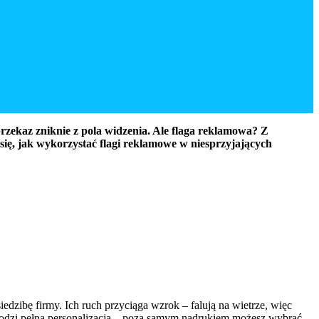
rzekaz zniknie z pola widzenia. Ale flaga reklamowa? Z
się, jak wykorzystać flagi reklamowe w niesprzyjających
edzibę firmy. Ich ruch przyciąga wzrok – falują na wietrze, więc
ochodzi pełna personalizacja – poza samym nadrukiem możesz wybrać