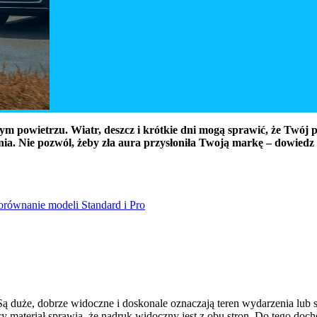
m powietrzu. Wiatr, deszcz i krótkie dni mogą sprawić, że Twój p
ia. Nie pozwól, żeby zła aura przysłoniła Twoją markę – dowiedz 
orównanie modeli Standard i Pro
ą duże, dobrze widoczne i doskonale oznaczają teren wydarzenia lub si
ący materiał sprawia, że nadruk widoczny jest z obu stron. Do tego d