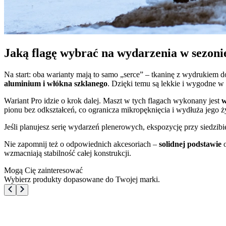
Jaką flagę wybrać na wydarzenia w sezon
Na start: oba warianty mają to samo „serce” – tkaninę z wydrukie
aluminium i włókna szklanego
. Dzięki temu są lekkie i wygodne w 
Wariant Pro idzie o krok dalej. Maszt w tych flagach wykonany jest
w
pionu bez odkształceń, co ogranicza mikropęknięcia i wydłuża jego ż
Jeśli planujesz serię wydarzeń plenerowych, ekspozycję przy siedzi
Nie zapomnij też o odpowiednich akcesoriach –
solidnej podstawie
o
wzmacniają stabilność całej konstrukcji.
Mogą Cię zainteresować
Wybierz produkty dopasowane do Twojej marki.