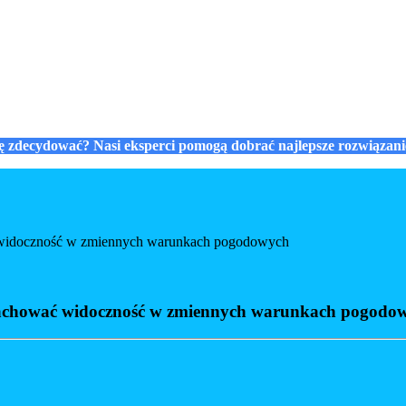
się zdecydować? Nasi eksperci pomogą dobrać najlepsze rozwiązan
ć widoczność w zmiennych warunkach pogodowych
 zachować widoczność w zmiennych warunkach pogodo