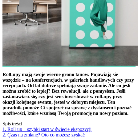
Roll-upy mają swoje wierne grono fanów. Pojawiają się
wszędzie – na konferencjach, w galeriach handlowych czy przy
recepcjach. Od lat dobrze spełniają swoje zadanie. Ale co jeśli
można zrobić to lepiej? Bez rewolucji, ale z pomysłem. Jeśli
zastanawiasz się, czy jest sens inwestować w roll-upy przy
okazji kolejnego eventu, jesteś w dobrym miejscu. Ten
poradnik pomoże Ci spojrzeć na sprawę z dystansem i poznać
możliwości, które wzniosą Twoją promocję na nowy poziom.
Spis treści
1. Roll-up – szybki start w świecie ekspozycji
2. Czas na zmianę? Oto co możesz zyskać