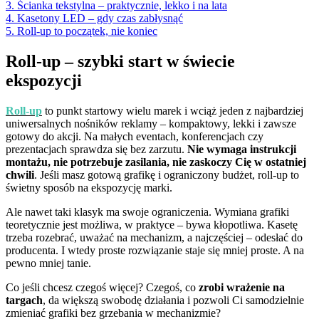
3. Ścianka tekstylna – praktycznie, lekko i na lata
4. Kasetony LED – gdy czas zabłysnąć
5. Roll-up to początek, nie koniec
Roll-up – szybki start w świecie
ekspozycji
Roll-up
to punkt startowy wielu marek i wciąż jeden z najbardziej
uniwersalnych nośników reklamy – kompaktowy, lekki i zawsze
gotowy do akcji. Na małych eventach, konferencjach czy
prezentacjach sprawdza się bez zarzutu.
Nie wymaga instrukcji
montażu, nie potrzebuje zasilania, nie zaskoczy Cię w ostatniej
chwili
. Jeśli masz gotową grafikę i ograniczony budżet, roll-up to
świetny sposób na ekspozycję marki.
Ale nawet taki klasyk ma swoje ograniczenia. Wymiana grafiki
teoretycznie jest możliwa, w praktyce – bywa kłopotliwa. Kasetę
trzeba rozebrać, uważać na mechanizm, a najczęściej – odesłać do
producenta. I wtedy proste rozwiązanie staje się mniej proste. A na
pewno mniej tanie.
Co jeśli chcesz czegoś więcej? Czegoś, co
zrobi wrażenie na
targach
, da większą swobodę działania i pozwoli Ci samodzielnie
zmieniać grafiki bez grzebania w mechanizmie?