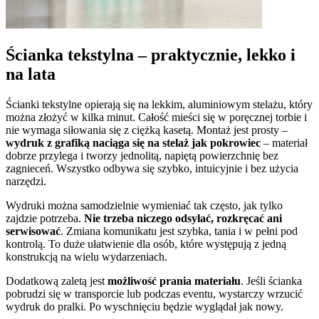
Ścianka tekstylna – praktycznie, lekko i
na lata
Ścianki tekstylne opierają się na lekkim, aluminiowym stelażu, który
można złożyć w kilka minut. Całość mieści się w poręcznej torbie i
nie wymaga siłowania się z ciężką kasetą. Montaż jest prosty –
wydruk z grafiką naciąga się na stelaż jak pokrowiec
– materiał
dobrze przylega i tworzy jednolitą, napiętą powierzchnię bez
zagnieceń. Wszystko odbywa się szybko, intuicyjnie i bez użycia
narzędzi.
Wydruki można samodzielnie wymieniać tak często, jak tylko
zajdzie potrzeba.
Nie trzeba niczego odsyłać, rozkręcać ani
serwisować
. Zmiana komunikatu jest szybka, tania i w pełni pod
kontrolą. To duże ułatwienie dla osób, które występują z jedną
konstrukcją na wielu wydarzeniach.
Dodatkową zaletą jest
możliwość prania materiału
. Jeśli ścianka
pobrudzi się w transporcie lub podczas eventu, wystarczy wrzucić
wydruk do pralki. Po wyschnięciu będzie wyglądał jak nowy.