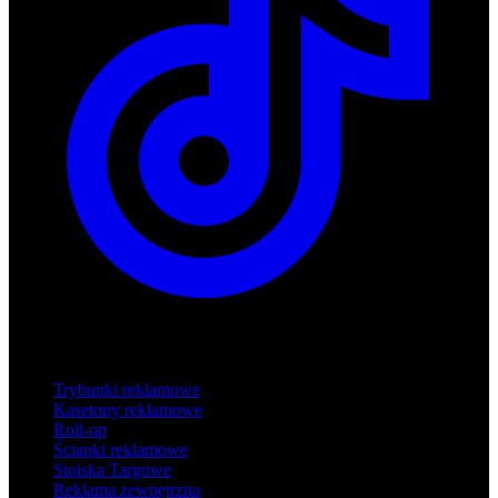
Produkty
Trybunki reklamowe
Kasetony reklamowe
Roll-up
Ścianki reklamowe
Stoiska Targowe
Reklama zewnętrzna