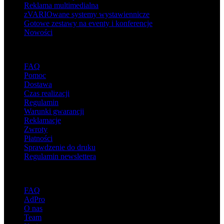
Reklama multimedialna
zVARIOwane systemy wystawiennicze
Gotowe zestawy na eventy i konferencje
Nowości
Wsparcie
FAQ
Pomoc
Dostawa
Czas realizacji
Regulamin
Warunki gwarancji
Reklamacje
Zwroty
Płatności
Sprawdzenie do druku
Regulamin newslettera
O adsystem
FAQ
AdPro
O nas
Team