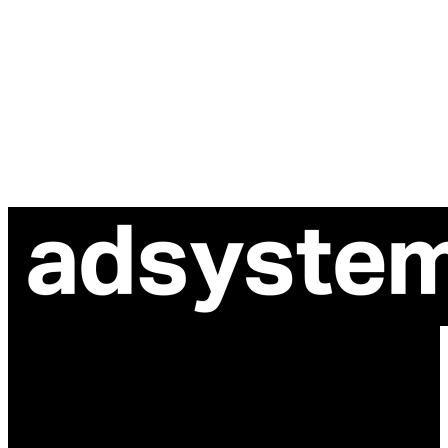
ul. Atramentowa 11
55-040 Bielany Wrocławskie
NIP: 8942678597