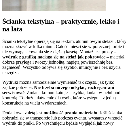
Ścianka tekstylna – praktycznie, lekko i
na lata
Ścianki tekstylne opierają się na lekkim, aluminiowym stelażu, który
można złożyć w kilka minut. Całość mieści się w poręcznej torbie i
nie wymaga siłowania się z ciężką kasetą. Montaż jest prosty –
wydruk z grafiką naciąga się na stelaż jak pokrowiec
– materiał
dobrze przylega i tworzy jednolitą, napiętą powierzchnię bez
zagnieceń. Wszystko odbywa się szybko, intuicyjnie i bez użycia
narzędzi.
Wydruki można samodzielnie wymieniać tak często, jak tylko
zajdzie potrzeba.
Nie trzeba niczego odsyłać, rozkręcać ani
serwisować
. Zmiana komunikatu jest szybka, tania i w pełni pod
kontrolą. To duże ułatwienie dla osób, które występują z jedną
konstrukcją na wielu wydarzeniach.
Dodatkową zaletą jest
możliwość prania materiału
. Jeśli ścianka
pobrudzi się w transporcie lub podczas eventu, wystarczy wrzucić
wydruk do pralki. Po wyschnięciu będzie wyglądał jak nowy.