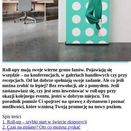
Roll-upy mają swoje wierne grono fanów. Pojawiają się
wszędzie – na konferencjach, w galeriach handlowych czy przy
recepcjach. Od lat dobrze spełniają swoje zadanie. Ale co jeśli
można zrobić to lepiej? Bez rewolucji, ale z pomysłem. Jeśli
zastanawiasz się, czy jest sens inwestować w roll-upy przy
okazji kolejnego eventu, jesteś w dobrym miejscu. Ten
poradnik pomoże Ci spojrzeć na sprawę z dystansem i poznać
możliwości, które wzniosą Twoją promocję na nowy poziom.
Spis treści
1. Roll-up – szybki start w świecie ekspozycji
2. Czas na zmianę? Oto co możesz zyskać