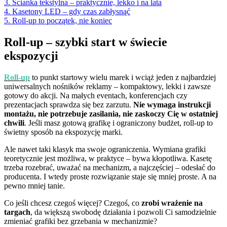
3. Ścianka tekstylna – praktycznie, lekko i na lata
4. Kasetony LED – gdy czas zabłysnąć
5. Roll-up to początek, nie koniec
Roll-up – szybki start w świecie
ekspozycji
Roll-up
to punkt startowy wielu marek i wciąż jeden z najbardziej
uniwersalnych nośników reklamy – kompaktowy, lekki i zawsze
gotowy do akcji. Na małych eventach, konferencjach czy
prezentacjach sprawdza się bez zarzutu.
Nie wymaga instrukcji
montażu, nie potrzebuje zasilania, nie zaskoczy Cię w ostatniej
chwili
. Jeśli masz gotową grafikę i ograniczony budżet, roll-up to
świetny sposób na ekspozycję marki.
Ale nawet taki klasyk ma swoje ograniczenia. Wymiana grafiki
teoretycznie jest możliwa, w praktyce – bywa kłopotliwa. Kasetę
trzeba rozebrać, uważać na mechanizm, a najczęściej – odesłać do
producenta. I wtedy proste rozwiązanie staje się mniej proste. A na
pewno mniej tanie.
Co jeśli chcesz czegoś więcej? Czegoś, co
zrobi wrażenie na
targach
, da większą swobodę działania i pozwoli Ci samodzielnie
zmieniać grafiki bez grzebania w mechanizmie?