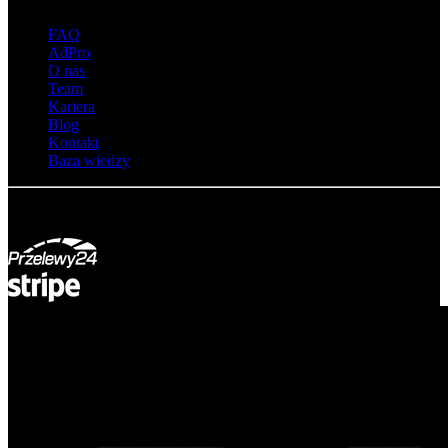
O adsystem
FAQ
AdPro
O nas
Team
Kariera
Blog
Kontakt
Baza wiedzy
© Adsystem 2026. Wszelkie prawa zastrzeżone.