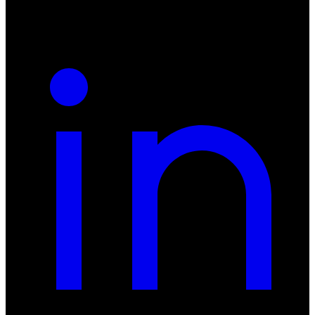
REGON: 932660597