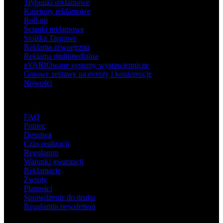
Trybunki reklamowe
Kasetony reklamowe
Roll-up
Ścianki reklamowe
Stoiska Targowe
Reklama zewnętrzna
Reklama multimedialna
zVARIOwane systemy wystawiennicze
Gotowe zestawy na eventy i konferencje
Nowości
Wsparcie
FAQ
Pomoc
Dostawa
Czas realizacji
Regulamin
Warunki gwarancji
Reklamacje
Zwroty
Płatności
Sprawdzenie do druku
Regulamin newslettera