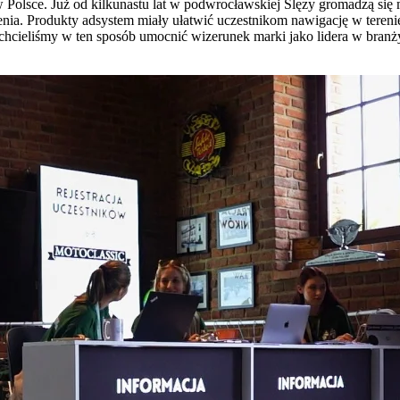
 Polsce. Już od kilkunastu lat w podwrocławskiej Ślęzy gromadzą si
a. Produkty adsystem miały ułatwić uczestnikom nawigację w terenie
to chcieliśmy w ten sposób umocnić wizerunek marki jako lidera w bra