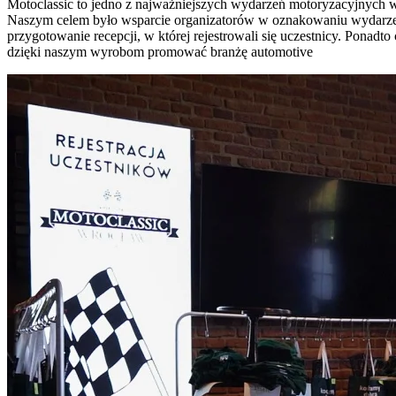
Motoclassic to jedno z najważniejszych wydarzeń motoryzacyjnych w
Naszym celem było wsparcie organizatorów w oznakowaniu wydarzeni
przygotowanie recepcji, w której rejestrowali się uczestnicy. Ponad
dzięki naszym wyrobom promować branżę automotive