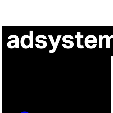
ul. Atramentowa 11
55-040 Bielany Wrocławskie
NIP: 8942678597
REGON: 932660597