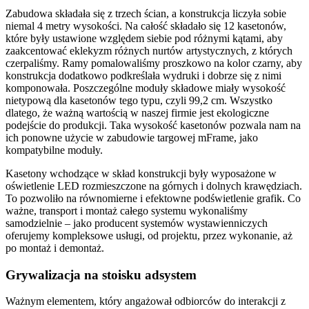
Zabudowa składała się z trzech ścian, a konstrukcja liczyła sobie
niemal 4 metry wysokości. Na całość składało się 12 kasetonów,
które były ustawione względem siebie pod różnymi kątami, aby
zaakcentować eklekyzm różnych nurtów artystycznych, z których
czerpaliśmy. Ramy pomalowaliśmy proszkowo na kolor czarny, aby
konstrukcja dodatkowo podkreślała wydruki i dobrze się z nimi
komponowała. Poszczególne moduły składowe miały wysokość
nietypową dla kasetonów tego typu, czyli 99,2 cm. Wszystko
dlatego, że ważną wartością w naszej firmie jest ekologiczne
podejście do produkcji. Taka wysokość kasetonów pozwala nam na
ich ponowne użycie w zabudowie targowej mFrame, jako
kompatybilne moduły.
Kasetony wchodzące w skład konstrukcji były wyposażone w
oświetlenie LED rozmieszczone na górnych i dolnych krawędziach.
To pozwoliło na równomierne i efektowne podświetlenie grafik. Co
ważne, transport i montaż całego systemu wykonaliśmy
samodzielnie – jako producent systemów wystawienniczych
oferujemy kompleksowe usługi, od projektu, przez wykonanie, aż
po montaż i demontaż.
Grywalizacja na stoisku adsystem
Ważnym elementem, który angażował odbiorców do interakcji z