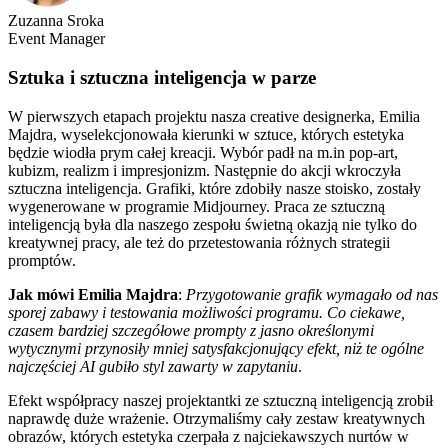
Zuzanna Sroka
Event Manager
Sztuka i sztuczna inteligencja w parze
W pierwszych etapach projektu nasza creative designerka, Emilia
Majdra, wyselekcjonowała kierunki w sztuce, których estetyka
będzie wiodła prym całej kreacji. Wybór padł na m.in pop-art,
kubizm, realizm i impresjonizm. Następnie do akcji wkroczyła
sztuczna inteligencja. Grafiki, które zdobiły nasze stoisko, zostały
wygenerowane w programie Midjourney. Praca ze sztuczną
inteligencją była dla naszego zespołu świetną okazją nie tylko do
kreatywnej pracy, ale też do przetestowania różnych strategii
promptów.
Jak mówi Emilia Majdra
:
Przygotowanie grafik wymagało od nas
sporej zabawy i testowania możliwości programu. Co ciekawe,
czasem bardziej szczegółowe prompty z jasno określonymi
wytycznymi przynosiły mniej satysfakcjonujący efekt, niż te ogólne
najczęściej AI gubiło styl zawarty w zapytaniu
.
Efekt współpracy naszej projektantki ze sztuczną inteligencją zrobił
naprawdę duże wrażenie. Otrzymaliśmy cały zestaw kreatywnych
obrazów, których estetyka czerpała z najciekawszych nurtów w