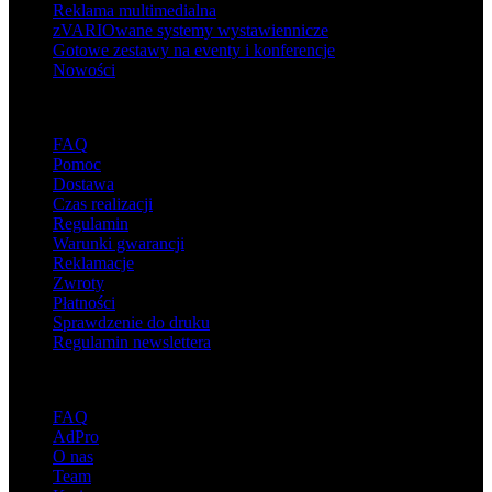
Reklama multimedialna
zVARIOwane systemy wystawiennicze
Gotowe zestawy na eventy i konferencje
Nowości
Wsparcie
FAQ
Pomoc
Dostawa
Czas realizacji
Regulamin
Warunki gwarancji
Reklamacje
Zwroty
Płatności
Sprawdzenie do druku
Regulamin newslettera
O adsystem
FAQ
AdPro
O nas
Team