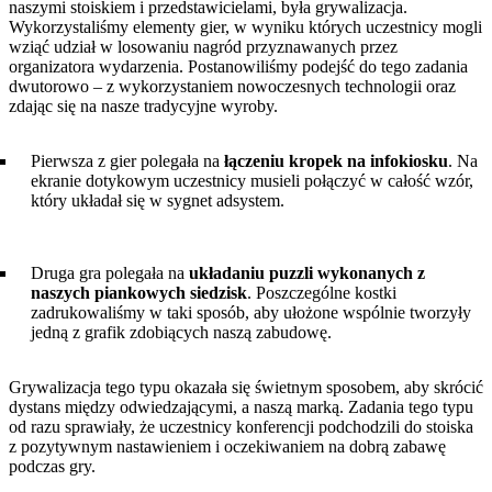
naszymi stoiskiem i przedstawicielami, była grywalizacja.
Wykorzystaliśmy elementy gier, w wyniku których uczestnicy mogli
wziąć udział w losowaniu nagród przyznawanych przez
organizatora wydarzenia. Postanowiliśmy podejść do tego zadania
dwutorowo – z wykorzystaniem nowoczesnych technologii oraz
zdając się na nasze tradycyjne wyroby.
Pierwsza z gier polegała na
łączeniu kropek na infokiosku
. Na
ekranie dotykowym uczestnicy musieli połączyć w całość wzór,
który układał się w sygnet adsystem.
Druga gra polegała na
układaniu puzzli wykonanych z
naszych piankowych siedzisk
. Poszczególne kostki
zadrukowaliśmy w taki sposób, aby ułożone wspólnie tworzyły
jedną z grafik zdobiących naszą zabudowę.
Grywalizacja tego typu okazała się świetnym sposobem, aby skrócić
dystans między odwiedzającymi, a naszą marką. Zadania tego typu
od razu sprawiały, że uczestnicy konferencji podchodzili do stoiska
z pozytywnym nastawieniem i oczekiwaniem na dobrą zabawę
podczas gry.