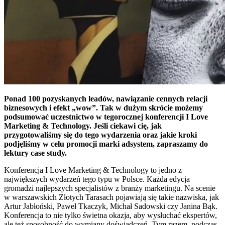
Ponad 100 pozyskanych leadów, nawiązanie cennych relacji
biznesowych i efekt „wow”. Tak w dużym skrócie możemy
podsumować uczestnictwo w tegorocznej konferencji I Love
Marketing & Technology. Jeśli ciekawi cię, jak
przygotowaliśmy się do tego wydarzenia oraz jakie kroki
podjęliśmy w celu promocji marki adsystem, zapraszamy do
lektury case study.
Konferencja I Love Marketing & Technology to jedno z
największych wydarzeń tego typu w Polsce. Każda edycja
gromadzi najlepszych specjalistów z branży marketingu. Na scenie
w warszawskich Złotych Tarasach pojawiają się takie nazwiska, jak
Artur Jabłoński, Paweł Tkaczyk, Michał Sadowski czy Janina Bąk.
Konferencja to nie tylko świetna okazja, aby wysłuchać ekspertów,
ale też sposobność do wymiany doświadczeń. Tym razem, podczas