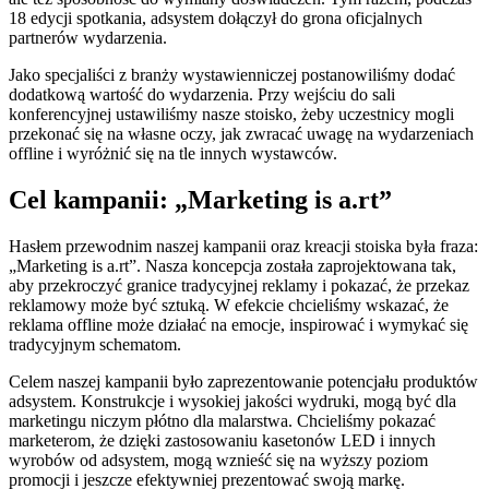
18 edycji spotkania, adsystem dołączył do grona oficjalnych
partnerów wydarzenia.
Jako specjaliści z branży wystawienniczej postanowiliśmy dodać
dodatkową wartość do wydarzenia. Przy wejściu do sali
konferencyjnej ustawiliśmy nasze stoisko, żeby uczestnicy mogli
przekonać się na własne oczy, jak zwracać uwagę na wydarzeniach
offline i wyróżnić się na tle innych wystawców.
Cel kampanii: „Marketing is a.rt”
Hasłem przewodnim naszej kampanii oraz kreacji stoiska była fraza:
„Marketing is a.rt”. Nasza koncepcja została zaprojektowana tak,
aby przekroczyć granice tradycyjnej reklamy i pokazać, że przekaz
reklamowy może być sztuką. W efekcie chcieliśmy wskazać, że
reklama offline może działać na emocje, inspirować i wymykać się
tradycyjnym schematom.
Celem naszej kampanii było zaprezentowanie potencjału produktów
adsystem. Konstrukcje i wysokiej jakości wydruki, mogą być dla
marketingu niczym płótno dla malarstwa. Chcieliśmy pokazać
marketerom, że dzięki zastosowaniu kasetonów LED i innych
wyrobów od adsystem, mogą wznieść się na wyższy poziom
promocji i jeszcze efektywniej prezentować swoją markę.