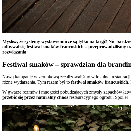
Myślisz, że systemy wystawiennicze są tylko na targi? Nic bardz
odbywał się festiwal smaków francuskich – przeprowadziliśmy 
rozwiązania.
Festiwal smaków – sprawdzian dla brandin
Naszą kampanię wizerunkową zrealizowaliśmy w lokalnej restauracji
różne wydarzenia. Tym razem był to
festiwal smaków francuskich
,
W gwarze rozmów i mnogości pobudzających zmysły zapachów łatwo s
przebić się przez naturalny chaos
restauracyjnego ogrodu. Spoiler –