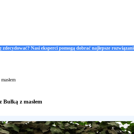
się zdecydować? Nasi eksperci pomogą dobrać najlepsze rozwiązan
z masłem
 z Bułką z masłem