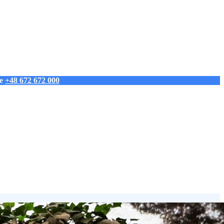
ie
+48 672 672 000