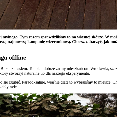
iej mylnego. Tym razem sprawdziliśmy to na własnej skórze. W malo
naszą najnowszą kampanię wizerunkową. Chcesz zobaczyć, jak moż
gu offline
 Bułka z masłem. To lokal dobrze znany mieszkańcom Wrocławia, szcz
 który stworzył naturalne tło dla naszego eksperymentu.
ię zgubić. Paradoksalnie, właśnie dlatego wybraliśmy to miejsce. C
 dały radę.