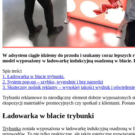
W adsystem ciągle idziemy do przodu i szukamy coraz lepszych 
model wyposażony w ładowarkę indukcyjną osadzoną w blacie. Pr
Spis treści
1. Ładowarka w blacie trybunki.
2. System pop-up – szybko, wygodnie i bez narzędzi
3. Skuteczny nośnik reklamy – wysokiej jakości wydruk i oświetlen
Trybunki reklamowe to nieodłączny element dobrze wyposażonych sto
ekspozycji materiałów promocyjnych czy spotkań z klientami. Postano
Ładowarka w blacie trybunki
Trybunka
została wyposażona w ładowarkę indukcyjną osadzoną w bl
przewodów. To nie tylko praktyczne, ale także estetyczne rozwiązanie