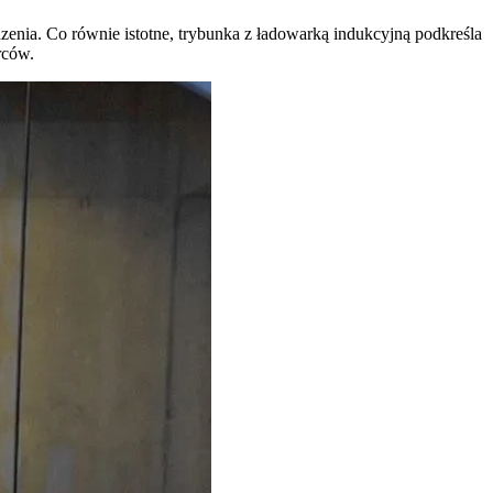
enia. Co równie istotne, trybunka z ładowarką indukcyjną podkreśla
rców.