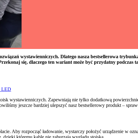
rozwiązań wystawienniczych. Dlatego nasza bestsellerowa trybunk
zekonaj się, dlaczego ten wariant może być przydatny podczas ta
ie LED
isk wystawienniczych. Zapewniają nie tylko dodatkową powierzchnię 
wiliśmy jeszcze bardziej ulepszyć nasz bestsellerowy produkt – spraw
acie. Aby rozpocząć ładowanie, wystarczy położyć urządzenie w ozna
, dzięki któremu kable nie zaburzają wyglądu stoiska.