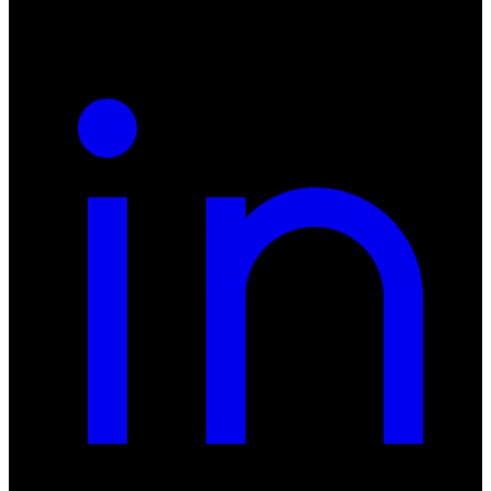
REGON: 932660597