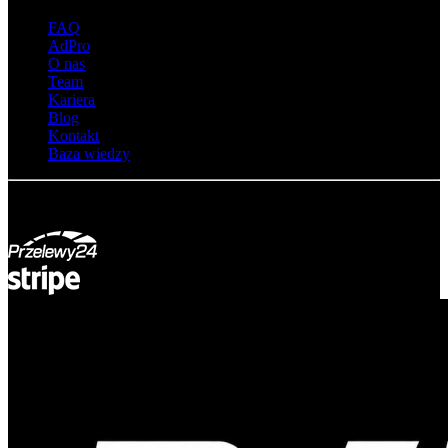
FAQ
AdPro
O nas
Team
Kariera
Blog
Kontakt
Baza wiedzy
© Adsystem 2026. Wszelkie prawa zastrzeżone.