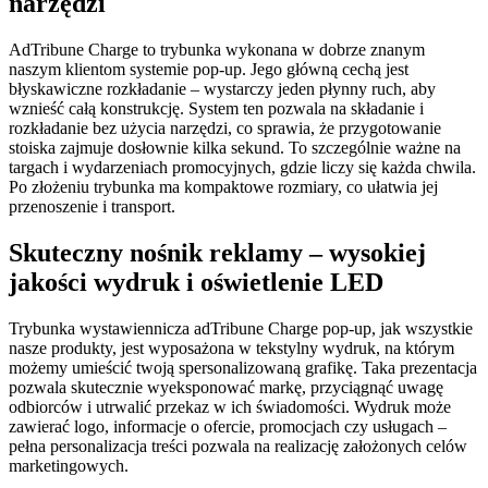
narzędzi
AdTribune Charge to trybunka wykonana w dobrze znanym
naszym klientom systemie pop-up. Jego główną cechą jest
błyskawiczne rozkładanie – wystarczy jeden płynny ruch, aby
wznieść całą konstrukcję. System ten pozwala na składanie i
rozkładanie bez użycia narzędzi, co sprawia, że przygotowanie
stoiska zajmuje dosłownie kilka sekund. To szczególnie ważne na
targach i wydarzeniach promocyjnych, gdzie liczy się każda chwila.
Po złożeniu trybunka ma kompaktowe rozmiary, co ułatwia jej
przenoszenie i transport.
Skuteczny nośnik reklamy – wysokiej
jakości wydruk i oświetlenie LED
Trybunka wystawiennicza adTribune Charge pop-up, jak wszystkie
nasze produkty, jest wyposażona w tekstylny wydruk, na którym
możemy umieścić twoją spersonalizowaną grafikę. Taka prezentacja
pozwala skutecznie wyeksponować markę, przyciągnąć uwagę
odbiorców i utrwalić przekaz w ich świadomości. Wydruk może
zawierać logo, informacje o ofercie, promocjach czy usługach –
pełna personalizacja treści pozwala na realizację założonych celów
marketingowych.