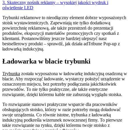
3. Skuteczny nośnik reklamy – wysokiej jakości wydruk i
oświetlenie LED
Trybunki reklamowe to nieodłączny element dobrze wyposażonych
stoisk wystawienniczych. Zapewniają nie tylko dodatkową
powierzchnię reklamową, ale także przestrzeń do prezentacji
produktów, ekspozycji materiałów promocyjnych czy spotkań z
klientami. Postanowiliśmy jeszcze bardziej ulepszyć nasz
bestsellerowy produkt – sprawdź, jak działa adTribune Pop-up z
ładowarką indukcyjną.
Ładowarka w blacie trybunki
Trybunka
została wyposażona w ładowarkę indukcyjną osadzoną w
blacie. Aby rozpocząć ładowanie, wystarczy położyć urządzenie w
oznaczonym miejscu, bez potrzeby podłączania jakichkolwiek
przewodów. To nie tylko praktyczne, ale także estetyczne
rozwiązanie, dzięki któremu kable nie zaburzają wyglądu stoiska.
To rozwiązanie stanowi praktyczne wsparcie dla pracowników
obsługujących stoisko, którzy w razie potrzeby mogą doładować
swoje urządzenia. Co równie istotne, trybunka z ładowarką
indukcyjną podkreśla wizerunek nowoczesnej firmy. To pierwsze
takie rozwiązanie na rynku, dzięki któremu twoje stoisko z