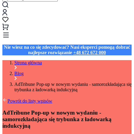
Nie wiesz na co się zdecydować? Nasi eksperci pomogą dobrać
najlepsze rozwiązanie
+48 672 672 000
Strona główna
Blog
AdTribune Pop-up w nowym wydaniu - samorozkładająca się
trybunka z ładowarką indukcyjną
Powrót do listy wpisów
AdTribune Pop-up w nowym wydaniu -
samorozkładająca się trybunka z ładowarką
indukcyjną