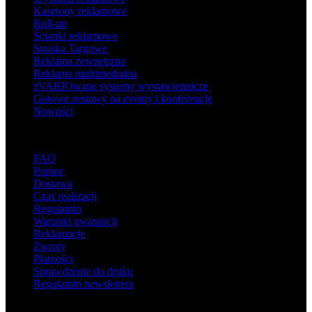
Kasetony reklamowe
Roll-up
Ścianki reklamowe
Stoiska Targowe
Reklama zewnętrzna
Reklama multimedialna
zVARIOwane systemy wystawiennicze
Gotowe zestawy na eventy i konferencje
Nowości
Wsparcie
FAQ
Pomoc
Dostawa
Czas realizacji
Regulamin
Warunki gwarancji
Reklamacje
Zwroty
Płatności
Sprawdzenie do druku
Regulamin newslettera
O adsystem