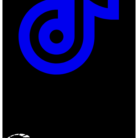
ul. Atramentowa 11
55-040 Bielany Wrocławskie
NIP: 8942678597
REGON: 932660597