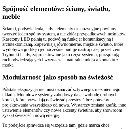
Spójność elementów: ściany, światło,
meble
Ścianki, podświetlenia, lady i elementy ekspozycyjne powinny
tworzyć jeden spójny system, a nie zbiór przypadkowych nośników.
Kasetony LED pełnią tu podwójną funkcję: komunikacyjną i
architektoniczną. Zapewniają równomierne, miękkie światło, które
wydobywa grafikę i jednocześnie buduje nastrój całej przestrzeni.
Trybunki i lady, zaprojektowane jako część systemu, porządkują
ruch odwiedzających i wyznaczają naturalne miejsca kontaktu z
marką.
Modularność jako sposób na świeżość
Półstała ekspozycja nie musi oznaczać sztywnego, niezmiennego
układu. Modułowe systemy zabudowy dają swobodę drobnych
korekt, które pozwalają odświeżać przestrzeń bez potrzeby
projektowania wszystkiego od nowa. Wystarczy zmiana grafik, inne
ustawienie elementów czy nowe akcenty świetlne, aby showroom
zyskał świeżość i nową energię.
To podejście sprawdza się wszędzie tam, gdzie marka chce