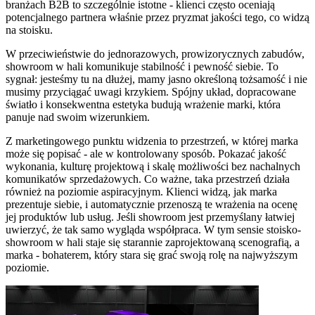
branżach B2B to szczególnie istotne - klienci często oceniają
potencjalnego partnera właśnie przez pryzmat jakości tego, co widzą
na stoisku.
W przeciwieństwie do jednorazowych, prowizorycznych zabudów,
showroom w hali komunikuje stabilność i pewność siebie. To
sygnał: jesteśmy tu na dłużej, mamy jasno określoną tożsamość i nie
musimy przyciągać uwagi krzykiem. Spójny układ, dopracowane
światło i konsekwentna estetyka budują wrażenie marki, która
panuje nad swoim wizerunkiem.
Z marketingowego punktu widzenia to przestrzeń, w której marka
może się popisać - ale w kontrolowany sposób. Pokazać jakość
wykonania, kulturę projektową i skalę możliwości bez nachalnych
komunikatów sprzedażowych. Co ważne, taka przestrzeń działa
również na poziomie aspiracyjnym. Klienci widzą, jak marka
prezentuje siebie, i automatycznie przenoszą te wrażenia na ocenę
jej produktów lub usług. Jeśli showroom jest przemyślany łatwiej
uwierzyć, że tak samo wygląda współpraca. W tym sensie stoisko-
showroom w hali staje się starannie zaprojektowaną scenografią, a
marka - bohaterem, który stara się grać swoją rolę na najwyższym
poziomie.