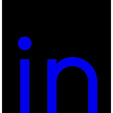
NIP: 8942678597
REGON: 932660597