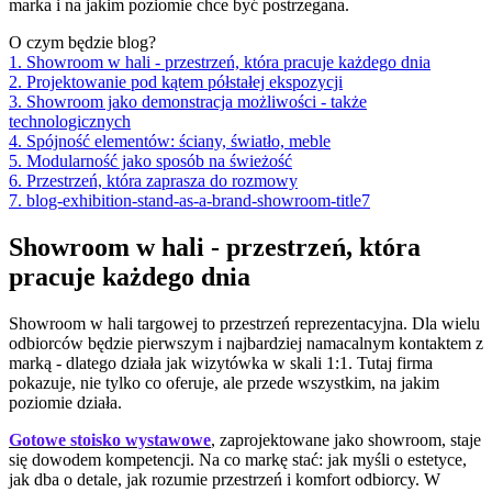
marka i na jakim poziomie chce być postrzegana.
O czym będzie blog?
1. Showroom w hali - przestrzeń, która pracuje każdego dnia
2. Projektowanie pod kątem półstałej ekspozycji
3. Showroom jako demonstracja możliwości - także
technologicznych
4. Spójność elementów: ściany, światło, meble
5. Modularność jako sposób na świeżość
6. Przestrzeń, która zaprasza do rozmowy
7. blog-exhibition-stand-as-a-brand-showroom-title7
Showroom w hali - przestrzeń, która
pracuje każdego dnia
Showroom w hali targowej to przestrzeń reprezentacyjna. Dla wielu
odbiorców będzie pierwszym i najbardziej namacalnym kontaktem z
marką - dlatego działa jak wizytówka w skali 1:1. Tutaj firma
pokazuje, nie tylko co oferuje, ale przede wszystkim, na jakim
poziomie działa.
Gotowe stoisko wystawowe
, zaprojektowane jako showroom, staje
się dowodem kompetencji. Na co markę stać: jak myśli o estetyce,
jak dba o detale, jak rozumie przestrzeń i komfort odbiorcy. W