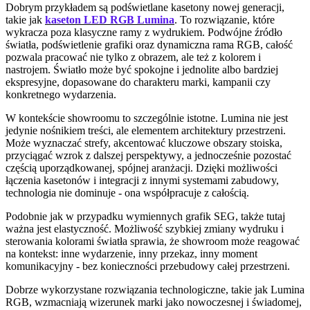
Dobrym przykładem są podświetlane kasetony nowej generacji,
takie jak
kaseton LED RGB Lumina
. To rozwiązanie, które
wykracza poza klasyczne ramy z wydrukiem. Podwójne źródło
światła, podświetlenie grafiki oraz dynamiczna rama RGB, całość
pozwala pracować nie tylko z obrazem, ale też z kolorem i
nastrojem. Światło może być spokojne i jednolite albo bardziej
ekspresyjne, dopasowane do charakteru marki, kampanii czy
konkretnego wydarzenia.
W kontekście showroomu to szczególnie istotne. Lumina nie jest
jedynie nośnikiem treści, ale elementem architektury przestrzeni.
Może wyznaczać strefy, akcentować kluczowe obszary stoiska,
przyciągać wzrok z dalszej perspektywy, a jednocześnie pozostać
częścią uporządkowanej, spójnej aranżacji. Dzięki możliwości
łączenia kasetonów i integracji z innymi systemami zabudowy,
technologia nie dominuje - ona współpracuje z całością.
Podobnie jak w przypadku wymiennych grafik SEG, także tutaj
ważna jest elastyczność. Możliwość szybkiej zmiany wydruku i
sterowania kolorami światła sprawia, że showroom może reagować
na kontekst: inne wydarzenie, inny przekaz, inny moment
komunikacyjny - bez konieczności przebudowy całej przestrzeni.
Dobrze wykorzystane rozwiązania technologiczne, takie jak Lumina
RGB, wzmacniają wizerunek marki jako nowoczesnej i świadomej,