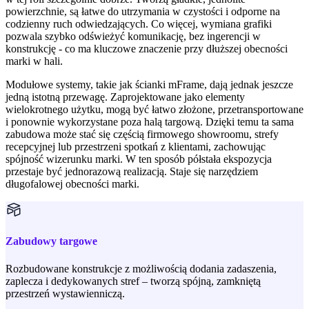
powierzchnie, są łatwe do utrzymania w czystości i odporne na
codzienny ruch odwiedzających. Co więcej, wymiana grafiki
pozwala szybko odświeżyć komunikację, bez ingerencji w
konstrukcję - co ma kluczowe znaczenie przy dłuższej obecności
marki w hali.
Modułowe systemy, takie jak ścianki mFrame, dają jednak jeszcze
jedną istotną przewagę. Zaprojektowane jako elementy
wielokrotnego użytku, mogą być łatwo złożone, przetransportowane
i ponownie wykorzystane poza halą targową. Dzięki temu ta sama
zabudowa może stać się częścią firmowego showroomu, strefy
recepcyjnej lub przestrzeni spotkań z klientami, zachowując
spójność wizerunku marki. W ten sposób półstała ekspozycja
przestaje być jednorazową realizacją. Staje się narzędziem
długofalowej obecności marki.
Zabudowy targowe
Rozbudowane konstrukcje z możliwością dodania zadaszenia,
zaplecza i dedykowanych stref – tworzą spójną, zamkniętą
przestrzeń wystawienniczą.