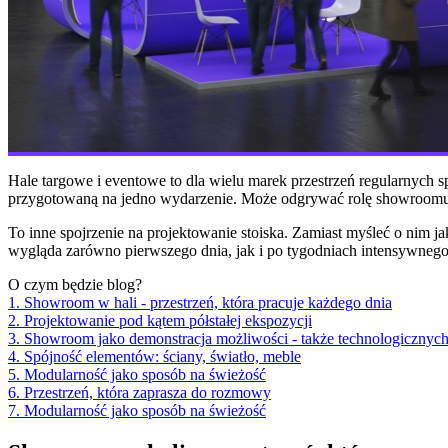
Hale targowe i eventowe to dla wielu marek przestrzeń regularnych sp
przygotowaną na jedno wydarzenie. Może odgrywać rolę showroomu mar
To inne spojrzenie na projektowanie stoiska. Zamiast myśleć o nim ja
wygląda zarówno pierwszego dnia, jak i po tygodniach intensywnego r
O czym będzie blog?
1. Showroom w hali - przestrzeń, która pracuje każdego dnia
2. Projektowanie pod kątem półstałej ekspozycji
3. Showroom jako demonstracja możliwości - także technologicznyc
4. Spójność elementów: ściany, światło, meble
5. Modularność jako sposób na świeżość
6. Przestrzeń, która zaprasza do rozmowy
7. Modularność jako sposób na świeżość