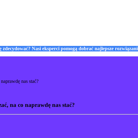
się zdecydować? Nasi eksperci pomogą dobrać najlepsze rozwiązan
 naprawdę nas stać?
ać, na co naprawdę nas stać?