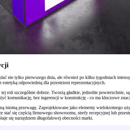
cji
 nie tylko pierwszego dnia, ale również po kilku tygodniach intensy
estetyką odpowiednią dla przestrzeni reprezentacyjnych.
tej roli szczególnie dobrze. Tworzą gładkie, jednolite powierzchnie, s
ć komunikację, bez ingerencji w konstrukcję - co ma kluczowe znacze
dną istotną przewagę. Zaprojektowane jako elementy wielokrotnego uż
stać się częścią firmowego showroomu, strefy recepcyjnej lub przest
 Staje się narzędziem długofalowej obecności marki.