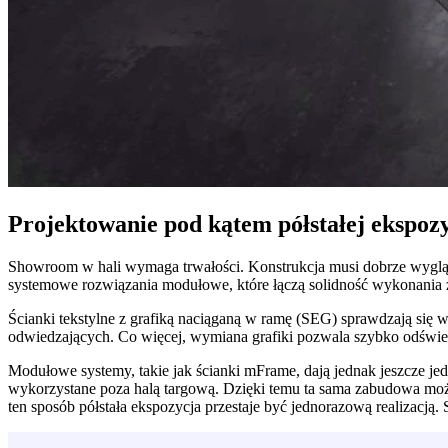
Projektowanie pod kątem półstałej ekspozy
Showroom w hali wymaga trwałości. Konstrukcja musi dobrze wyglądać
systemowe rozwiązania modułowe, które łączą solidność wykonania z 
Ścianki tekstylne z grafiką naciąganą w ramę (SEG) sprawdzają się w 
odwiedzających. Co więcej, wymiana grafiki pozwala szybko odświeży
Modułowe systemy, takie jak ścianki mFrame, dają jednak jeszcze je
wykorzystane poza halą targową. Dzięki temu ta sama zabudowa może 
ten sposób półstała ekspozycja przestaje być jednorazową realizacją.