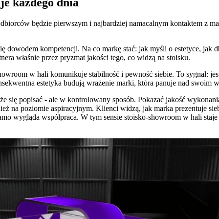
uje każdego dnia
dbiorców będzie pierwszym i najbardziej namacalnym kontaktem z marką
ię dowodem kompetencji. Na co markę stać: jak myśli o estetyce, jak d
rtnera właśnie przez pryzmat jakości tego, co widzą na stoisku.
room w hali komunikuje stabilność i pewność siebie. To sygnał: jest
nsekwentna estetyka budują wrażenie marki, która panuje nad swoim 
e się popisać - ale w kontrolowany sposób. Pokazać jakość wykonania
ż na poziomie aspiracyjnym. Klienci widzą, jak marka prezentuje sieb
 samo wygląda współpraca. W tym sensie stoisko-showroom w hali staje 