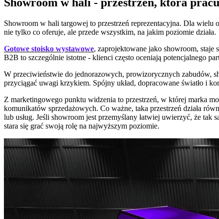
Showroom w hali - przestrzeń, która prac
Showroom w hali targowej to przestrzeń reprezentacyjna. Dla wielu o
nie tylko co oferuje, ale przede wszystkim, na jakim poziomie działa.
Gotowe stoisko wystawowe
, zaprojektowane jako showroom, staje s
B2B to szczególnie istotne - klienci często oceniają potencjalnego pa
W przeciwieństwie do jednorazowych, prowizorycznych zabudów, show
przyciągać uwagi krzykiem. Spójny układ, dopracowane światło i ko
Z marketingowego punktu widzenia to przestrzeń, w której marka moż
komunikatów sprzedażowych. Co ważne, taka przestrzeń działa równie
lub usług. Jeśli showroom jest przemyślany łatwiej uwierzyć, że tak
stara się grać swoją rolę na najwyższym poziomie.