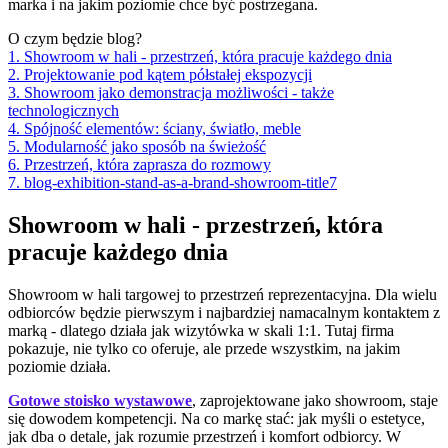
marka i na jakim poziomie chce być postrzegana.
O czym będzie blog?
1. Showroom w hali - przestrzeń, która pracuje każdego dnia
2. Projektowanie pod kątem półstałej ekspozycji
3. Showroom jako demonstracja możliwości - także
technologicznych
4. Spójność elementów: ściany, światło, meble
5. Modularność jako sposób na świeżość
6. Przestrzeń, która zaprasza do rozmowy
7. blog-exhibition-stand-as-a-brand-showroom-title7
Showroom w hali - przestrzeń, która
pracuje każdego dnia
Showroom w hali targowej to przestrzeń reprezentacyjna. Dla wielu
odbiorców będzie pierwszym i najbardziej namacalnym kontaktem z
marką - dlatego działa jak wizytówka w skali 1:1. Tutaj firma
pokazuje, nie tylko co oferuje, ale przede wszystkim, na jakim
poziomie działa.
Gotowe stoisko wystawowe
, zaprojektowane jako showroom, staje
się dowodem kompetencji. Na co markę stać: jak myśli o estetyce,
jak dba o detale, jak rozumie przestrzeń i komfort odbiorcy. W