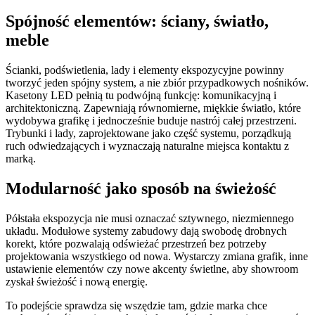
Spójność elementów: ściany, światło,
meble
Ścianki, podświetlenia, lady i elementy ekspozycyjne powinny
tworzyć jeden spójny system, a nie zbiór przypadkowych nośników.
Kasetony LED pełnią tu podwójną funkcję: komunikacyjną i
architektoniczną. Zapewniają równomierne, miękkie światło, które
wydobywa grafikę i jednocześnie buduje nastrój całej przestrzeni.
Trybunki i lady, zaprojektowane jako część systemu, porządkują
ruch odwiedzających i wyznaczają naturalne miejsca kontaktu z
marką.
Modularność jako sposób na świeżość
Półstała ekspozycja nie musi oznaczać sztywnego, niezmiennego
układu. Modułowe systemy zabudowy dają swobodę drobnych
korekt, które pozwalają odświeżać przestrzeń bez potrzeby
projektowania wszystkiego od nowa. Wystarczy zmiana grafik, inne
ustawienie elementów czy nowe akcenty świetlne, aby showroom
zyskał świeżość i nową energię.
To podejście sprawdza się wszędzie tam, gdzie marka chce