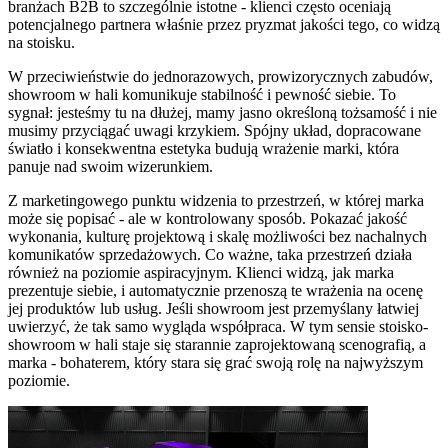
branżach B2B to szczególnie istotne - klienci często oceniają
potencjalnego partnera właśnie przez pryzmat jakości tego, co widzą
na stoisku.
W przeciwieństwie do jednorazowych, prowizorycznych zabudów,
showroom w hali komunikuje stabilność i pewność siebie. To
sygnał: jesteśmy tu na dłużej, mamy jasno określoną tożsamość i nie
musimy przyciągać uwagi krzykiem. Spójny układ, dopracowane
światło i konsekwentna estetyka budują wrażenie marki, która
panuje nad swoim wizerunkiem.
Z marketingowego punktu widzenia to przestrzeń, w której marka
może się popisać - ale w kontrolowany sposób. Pokazać jakość
wykonania, kulturę projektową i skalę możliwości bez nachalnych
komunikatów sprzedażowych. Co ważne, taka przestrzeń działa
również na poziomie aspiracyjnym. Klienci widzą, jak marka
prezentuje siebie, i automatycznie przenoszą te wrażenia na ocenę
jej produktów lub usług. Jeśli showroom jest przemyślany łatwiej
uwierzyć, że tak samo wygląda współpraca. W tym sensie stoisko-
showroom w hali staje się starannie zaprojektowaną scenografią, a
marka - bohaterem, który stara się grać swoją rolę na najwyższym
poziomie.