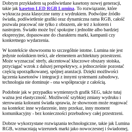
Dobrym przykładem są podświetlane kasetony nowej generacji,
takie jak
kaseton LED RGB Lumina
. To rozwiązanie, które
wykracza poza klasyczne ramy z wydrukiem. Podwójne źródło
światła, podświetlenie grafiki oraz dynamiczna rama RGB, całość
pozwala pracować nie tylko z obrazem, ale też z kolorem i
nastrojem. Światło może być spokojne i jednolite albo bardziej
ekspresyjne, dopasowane do charakteru marki, kampanii czy
konkretnego wydarzenia.
W kontekście showroomu to szczególnie istotne. Lumina nie jest
jedynie nośnikiem treści, ale elementem architektury przestrzeni.
Może wyznaczać strefy, akcentować kluczowe obszary stoiska,
przyciągać wzrok z dalszej perspektywy, a jednocześnie pozostać
częścią uporządkowanej, spójnej aranżacji. Dzięki możliwości
łączenia kasetonów i integracji z innymi systemami zabudowy,
technologia nie dominuje - ona współpracuje z całością.
Podobnie jak w przypadku wymiennych grafik SEG, także tutaj
ważna jest elastyczność. Możliwość szybkiej zmiany wydruku i
sterowania kolorami światła sprawia, że showroom może reagować
na kontekst: inne wydarzenie, inny przekaz, inny moment
komunikacyjny - bez konieczności przebudowy całej przestrzeni.
Dobrze wykorzystane rozwiązania technologiczne, takie jak Lumina
RGB, wzmacniają wizerunek marki jako nowoczesnej i świadomej,