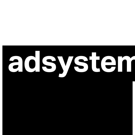
ul. Atramentowa 11
55-040 Bielany Wrocławskie
NIP: 8942678597
REGON: 932660597