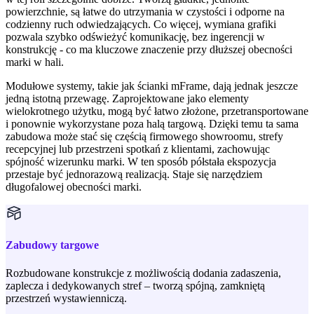
powierzchnie, są łatwe do utrzymania w czystości i odporne na
codzienny ruch odwiedzających. Co więcej, wymiana grafiki
pozwala szybko odświeżyć komunikację, bez ingerencji w
konstrukcję - co ma kluczowe znaczenie przy dłuższej obecności
marki w hali.
Modułowe systemy, takie jak ścianki mFrame, dają jednak jeszcze
jedną istotną przewagę. Zaprojektowane jako elementy
wielokrotnego użytku, mogą być łatwo złożone, przetransportowane
i ponownie wykorzystane poza halą targową. Dzięki temu ta sama
zabudowa może stać się częścią firmowego showroomu, strefy
recepcyjnej lub przestrzeni spotkań z klientami, zachowując
spójność wizerunku marki. W ten sposób półstała ekspozycja
przestaje być jednorazową realizacją. Staje się narzędziem
długofalowej obecności marki.
Zabudowy targowe
Rozbudowane konstrukcje z możliwością dodania zadaszenia,
zaplecza i dedykowanych stref – tworzą spójną, zamkniętą
przestrzeń wystawienniczą.