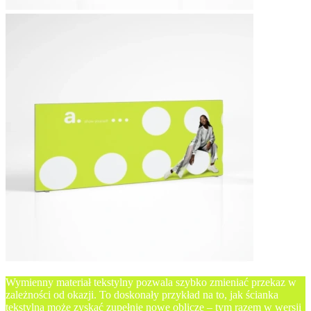
Wymienny materiał tekstylny pozwala szybko zmieniać przekaz w
zależności od okazji. To doskonały przykład na to, jak ścianka
tekstylna może zyskać zupełnie nowe oblicze – tym razem w wersji