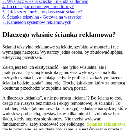
3. Wyznacz własną ścieżkę - nie idź za tłumem
4. Po co sięgać po nieregularne formy?
5. Jak jeszcze można wykorzystać ściankę?
6. Ścianka tekstylna - Gotowa na wszystko!
7. Kameleon systemów reklamowych
Dlaczego właśnie ścianka reklamowa?
Ścianki tekstylne reklamowe są lekkie, szybkie w montażu i nie
wymagają narzędzi. Wystarczy jedna osoba, by zbudować spójną,
estetyczną przestrzeń.
Zaletą jest też ich elastyczność – nie tylko wizualna, ale i
praktyczna. Tę samą konstrukcję możesz wykorzystać na kilku
różnych eventach, zmieniając jedynie grafikę. I za każdym razem
ścianka będzie „grała” inną rolę. Trochę jak aktor, który za pomocą
kostiumu przechodzi w zupełnie nową postać.
A dlaczego „ścianka”, a nie po prostu „ściana”? Bo ściana to coś,
czego nie ruszysz bez młotka i ekipy remontowej. A ścianka? To
mobilne, lekkie (aluminiowa konstrukcja), składane narzędzie, które
wniesiesz pod pachą, rozstawisz w kilka minut i... znikniesz bez
śladu, kiedy impreza się skończy. Nie trzeba wylewać
fundamentów, żeby zbudować coś solidnego.
Ścianka reklamowa
ma tę przewagę, że wygląda poważnie, ale jest śmiesznie prosta w