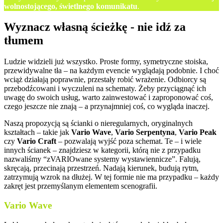
wolnostojącego, świetlnego komunikatu
.
Wyznacz własną ścieżkę - nie idź za
tłumem
Ludzie widzieli już wszystko. Proste formy, symetryczne stoiska,
przewidywalne tła – na każdym evencie wyglądają podobnie. I choć
wciąż działają poprawnie, przestały robić wrażenie. Odbiorcy są
przebodźcowani i wyczuleni na schematy. Żeby przyciągnąć ich
uwagę do swoich usług, warto zainwestować i zaproponować coś,
czego jeszcze nie znają – a przynajmniej coś, co wygląda inaczej.
Naszą propozycją są ścianki o nieregularnych, oryginalnych
kształtach – takie jak
Vario Wave
,
Vario Serpentyna
,
Vario Peak
czy
Vario Craft
– pozwalają wyjść poza schemat. Te – i wiele
innych ścianek – znajdziesz w kategorii, którą nie z przypadku
nazwaliśmy “zVARIOwane systemy wystawiennicze”. Falują,
skręcają, przecinają przestrzeń. Nadają kierunek, budują rytm,
zatrzymują wzrok na dłużej. W tej formie nie ma przypadku – każdy
zakręt jest przemyślanym elementem scenografii.
Vario Wave