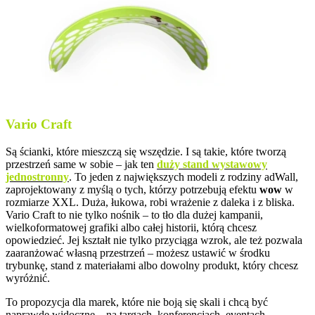
Vario Craft
Są ścianki, które mieszczą się wszędzie. I są takie, które tworzą
przestrzeń same w sobie – jak ten
duży stand wystawowy
jednostronny
. To jeden z największych modeli z rodziny adWall,
zaprojektowany z myślą o tych, którzy potrzebują efektu
wow
w
rozmiarze XXL. Duża, łukowa, robi wrażenie z daleka i z bliska.
Vario Craft to nie tylko nośnik – to tło dla dużej kampanii,
wielkoformatowej grafiki albo całej historii, którą chcesz
opowiedzieć. Jej kształt nie tylko przyciąga wzrok, ale też pozwala
zaaranżować własną przestrzeń – możesz ustawić w środku
trybunkę, stand z materiałami albo dowolny produkt, który chcesz
wyróżnić.
To propozycja dla marek, które nie boją się skali i chcą być
naprawdę widoczne – na targach, konferencjach, eventach