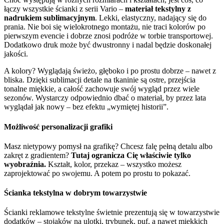
łączy wszystkie ścianki z serii Vario –
materiał tekstylny z
nadrukiem sublimacyjnym
. Lekki, elastyczny, nadający się do
prania. Nie boi się wielokrotnego montażu, nie traci kolorów po
pierwszym evencie i dobrze znosi podróże w torbie transportowej.
Dodatkowo druk może być dwustronny i nadal będzie doskonałej
jakości.
A kolory? Wyglądają świeżo, głęboko i po prostu dobrze – nawet z
bliska. Dzięki sublimacji detale na tkaninie są ostre, przejścia
tonalne miękkie, a całość zachowuje swój wygląd przez wiele
sezonów. Wystarczy odpowiednio dbać o materiał, by przez lata
wyglądał jak nowy – bez efektu „wymiętej historii”.
Możliwość personalizacji grafiki
Masz nietypowy pomysł na grafikę? Chcesz falę pełną detalu albo
zakręt z gradientem?
Tutaj ogranicza Cię właściwie tylko
wyobraźnia.
Kształt, kolor, przekaz – wszystko możesz
zaprojektować po swojemu. A potem po prostu to pokazać.
Ścianka tekstylna w dobrym towarzystwie
Ścianki reklamowe tekstylne świetnie prezentują się w towarzystwie
dodatków – stojaków na ulotki, trybunek, puf, a nawet miękkich